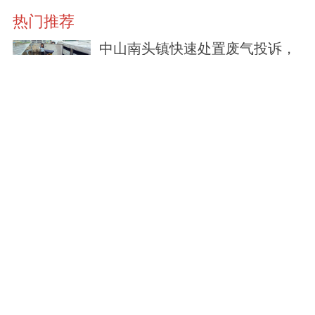
热门推荐
中山南头镇快速处置废气投诉，
两家涉事企业均完成整改
2026-07-20
谁才是“社区厨神”？南头镇第三
届非遗美食周开幕
2026-07-04
7月1日起，南头站增开2趟前往
珠海方向列车
2026-06-28
北部前沿·南头丨探索“楼顶经
济”！将军社区利用空间拓宽多元
发展路径