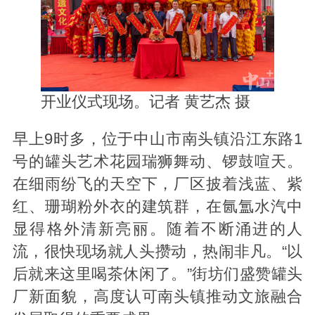
开业仪式现场。记者 黄艺杰 摄
早上9时多，位于中山市南头镇沿江东路1
号的罐头艺术花园瑞狮舞动、锣鼓喧天。
在细雨纷飞的天空下，厂区披着浅蓝、紫
红、珊瑚粉外衣的建筑群，在氤氲水汽中
显得格外清新亮丽。随着不断涌进的人
流，很快现场就人头攒动，热闹非凡。“以
后就来这里喝茶休闲了。”街坊们盛赞罐头
厂新面貌，高度认可南头镇推动文旅融合