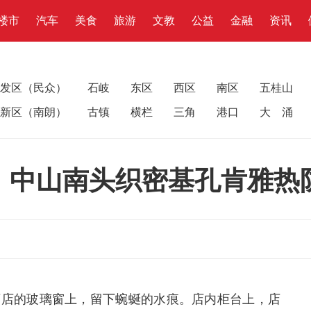
楼市
汽车
美食
旅游
文教
公益
金融
资讯
发区（民众）
石岐
东区
西区
南区
五桂山
新区（南朗）
古镇
横栏
三角
港口
大 涌
！中山南头织密基孔肯雅热
药店的玻璃窗上，留下蜿蜒的水痕。店内柜台上，店