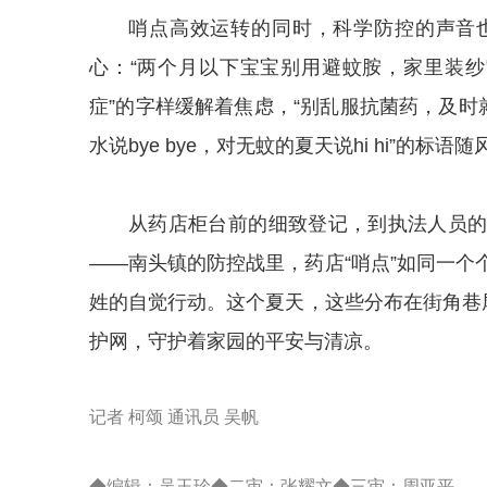
哨点高效运转的同时，科学防控的声音
心：“两个月以下宝宝别用避蚊胺，家里装纱
症”的字样缓解着焦虑，“别乱服抗菌药，及时
水说bye bye，对无蚊的夏天说hi hi”的
从药店柜台前的细致登记，到执法人员
——南头镇的防控战里，药店“哨点”如同一
姓的自觉行动。这个夏天，这些分布在街角巷
护网，守护着家园的平安与清凉。
记者 柯颂 通讯员 吴帆
◆编辑：吴玉珍◆二审：张耀文◆三审：周亚平