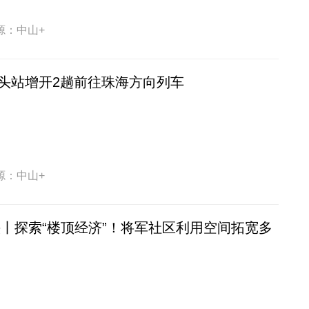
源：中山+
南头站增开2趟前往珠海方向列车
源：中山+
头丨探索“楼顶经济”！将军社区利用空间拓宽多