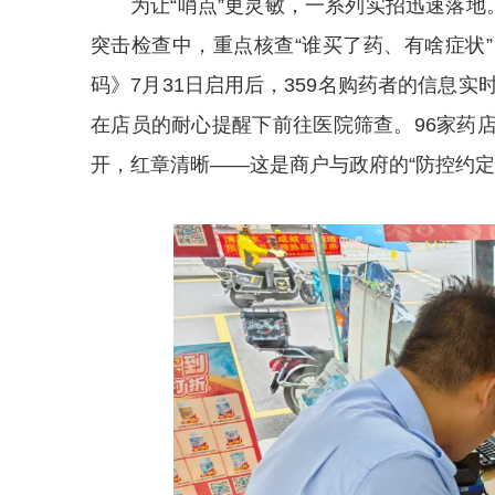
为让“哨点”更灵敏，一系列实招迅速落地
突击检查中，重点核查“谁买了药、有啥症状
码》7月31日启用后，359名购药者的信息
在店员的耐心提醒下前往医院筛查。96家药
开，红章清晰——这是商户与政府的“防控约定