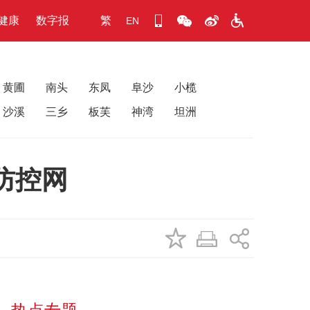
健康
数字报
繁
EN
黄圃
南头
东凤
阜沙
小榄
沙溪
三乡
板芙
神湾
坦洲
防控网