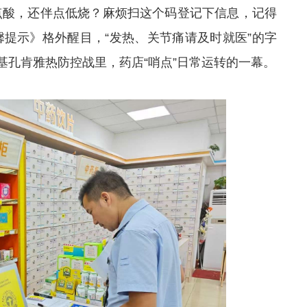
点酸，还伴点低烧？麻烦扫这个码登记下信息，记得
馨提示》格外醒目，“发热、关节痛请及时就医”的字
基孔肯雅热防控战里，药店“哨点”日常运转的一幕。