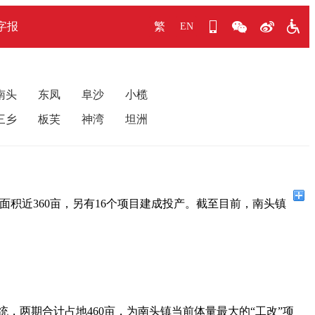
字报
繁
EN
南头
东凤
阜沙
小榄
三乡
板芙
神湾
坦洲
面积近360亩，另有16个项目建成投产。截至目前，南头镇
系统，两期合计占地460亩，为南头镇当前体量最大的“工改”项