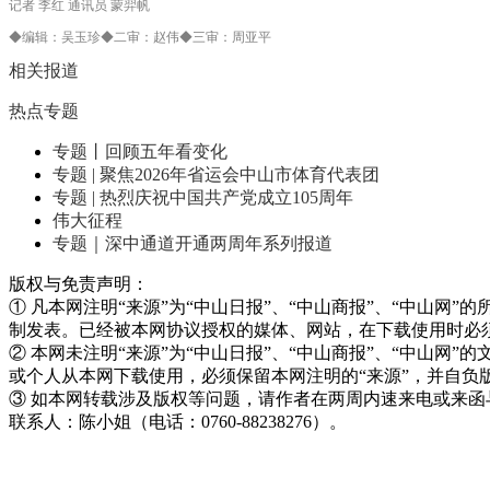
记者 李红 通讯员 蒙羿帆
◆编辑：吴玉珍◆二审：赵伟◆三审：周亚平
相关报道
热点专题
专题丨回顾五年看变化
专题 | 聚焦2026年省运会中山市体育代表团
专题 | 热烈庆祝中国共产党成立105周年
伟大征程
专题｜深中通道开通两周年系列报道
版权与免责声明：
① 凡本网注明“来源”为“中山日报”、“中山商报”、“中山
制发表。已经被本网协议授权的媒体、网站，在下载使用时必须
② 本网未注明“来源”为“中山日报”、“中山商报”、“中山
或个人从本网下载使用，必须保留本网注明的“来源”，并自负
③ 如本网转载涉及版权等问题，请作者在两周内速来电或来函
联系人：陈小姐（电话：0760-88238276）。