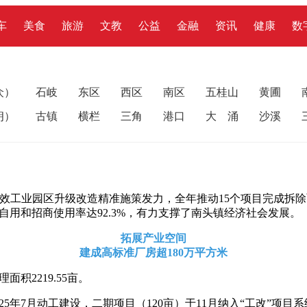
车
美食
旅游
文教
公益
金融
资讯
健康
数
众）
石岐
东区
西区
南区
五桂山
黄圃
朗）
古镇
横栏
三角
港口
大 涌
沙溪
低效工业园区升级改造精准施策发力，全年推动15个项目完成拆除
业自用和招商使用率达92.3%，有力支撑了南头镇经济社会发展。
拓展产业空间
建成高标准厂房超180万平方米
积2219.55亩。
25年7月动工建设，二期项目（120亩）于11月纳入“工改”项目