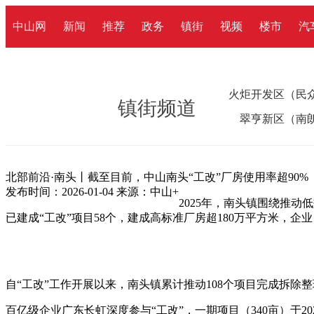
中山网
新闻
推荐
政务
镇街
视频
楼市
汽
火炬开发区（民
镇街频道
翠亨新区（南
北部前沿·南头丨截至目前，中山南头“工改”厂房使用率超90%
发布时间：2026-01-04
来源：中山+
2025年，南头镇围绕推动
已建成“工改”项目58个，建成高标准厂房超180万平方米，企
自“工改”工作开展以来，南头镇累计推动108个项目完成拆除整理面
百亿级企业广东长虹深度参与“工改”，一期项目（340亩）于20