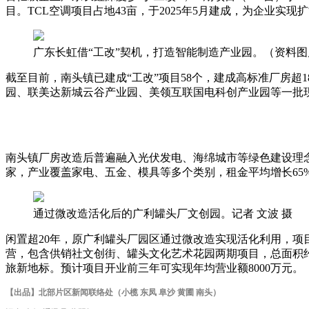
目。TCL空调项目占地43亩，于2025年5月建成，为企业实
广东长虹借“工改”契机，打造智能制造产业园。（资料图
截至目前，南头镇已建成“工改”项目58个，建成高标准厂房超1
园、联美达新城云谷产业园、美领互联国电科创产业园等一批现
南头镇厂房改造后普遍融入光伏发电、海绵城市等绿色建设理念，
家，产业覆盖家电、五金、模具等多个类别，租金平均增长6
通过微改造活化后的广利罐头厂文创园。记者 文波 摄
闲置超20年，原广利罐头厂园区通过微改造实现活化利用，项
营，包含供销社文创街、罐头文化艺术花园两期项目，总面积
旅新地标。预计项目开业前三年可实现年均营业额8000万元。
【出品】北部片区新闻联络处（
小榄 东凤 阜沙 黄圃 南头）