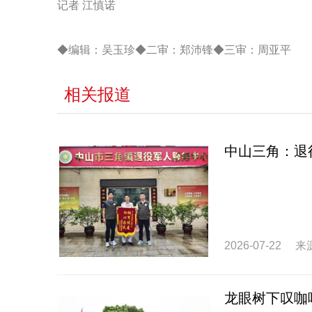
记者 江慎诺
◆编辑：吴玉珍◆二审：郑沛锋◆三审：周亚平
相关报道
中山三角：退
2026-07-22
来
龙眼树下叹咖