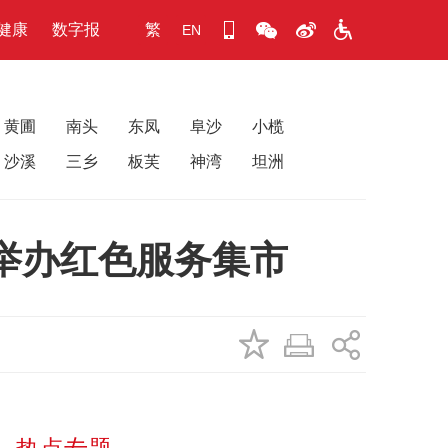
健康
数字报
繁
EN
黄圃
南头
东凤
阜沙
小榄
沙溪
三乡
板芙
神湾
坦洲
举办红色服务集市