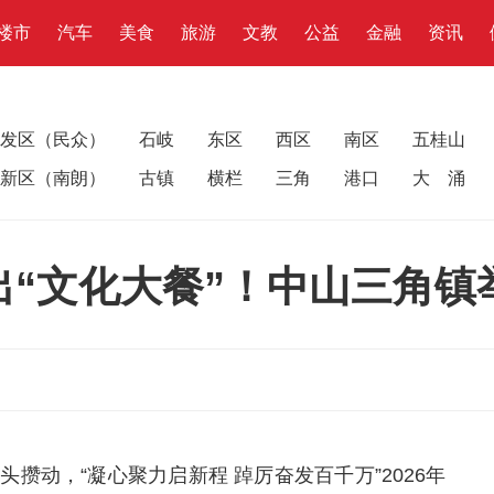
楼市
汽车
美食
旅游
文教
公益
金融
资讯
发区（民众）
石岐
东区
西区
南区
五桂山
新区（南朗）
古镇
横栏
三角
港口
大 涌
出“文化大餐”！中山三角镇
攒动，“凝心聚力启新程 踔厉奋发百千万”2026年