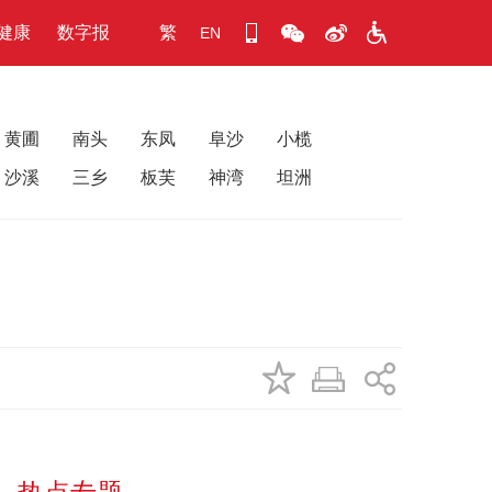
健康
数字报
繁
EN
黄圃
南头
东凤
阜沙
小榄
沙溪
三乡
板芙
神湾
坦洲