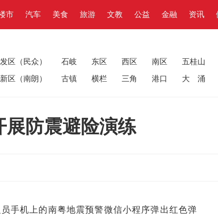
楼市
汽车
美食
旅游
文教
公益
金融
资讯
发区（民众）
石岐
东区
西区
南区
五桂山
新区（南朗）
古镇
横栏
三角
港口
大 涌
开展防震避险演练
保人员手机上的南粤地震预警微信小程序弹出红色弹