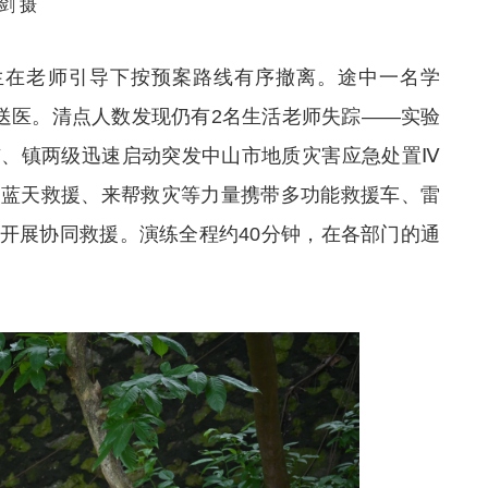
剑 摄
学生在老师引导下按预案路线有序撤离。途中一名学
扶送医。清点人数发现仍有2名生活老师失踪——实验
市、镇两级迅速启动突发中山市地质灾害应急处置Ⅳ
、蓝天救援、来帮救灾等力量携带多功能救援车、雷
开展协同救援。演练全程约40分钟，在各部门的通