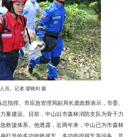
人员。记者 缪晓剑 摄
练
总指挥、市应急管理局副局长
龚政辉
表示，
市委
、
援力量建设。目前，中山以
市
森林消防支队为骨干力
应急救援体系。他
透露，近两年来，中山已为市森林
量身打造的多功能救援车、多功能挖掘车等设备。其