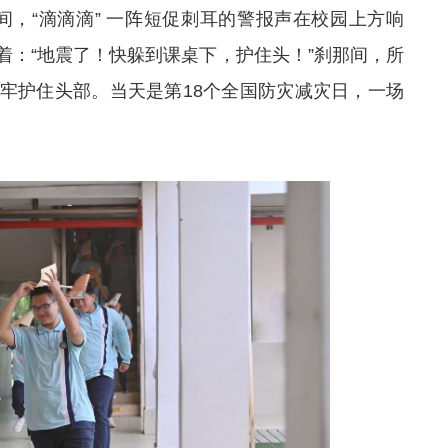
间，“滴滴滴
” 一
阵短促刺耳的警报声在校园上方响
着：“地震了！快躲到课桌下，护住头！”刹那间，所
牢护住头部。当天是第18个全国防灾减灾日，一场