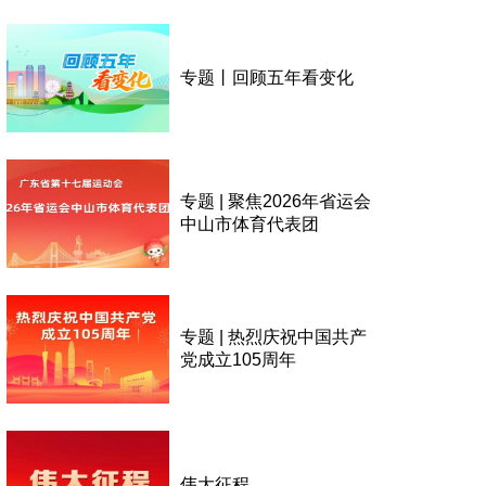
专题丨回顾五年看变化
专题 | 聚焦2026年省运会
中山市体育代表团
专题 | 热烈庆祝中国共产
党成立105周年
伟大征程