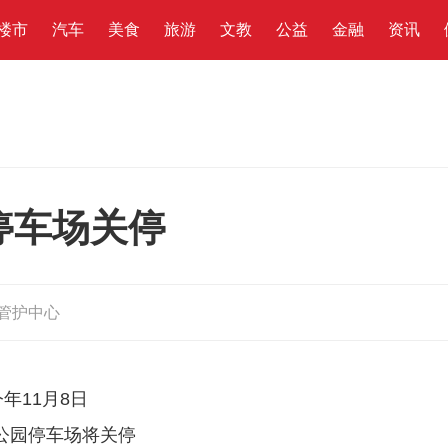
楼市
汽车
美食
旅游
文教
公益
金融
资讯
停车场关停
管护中心
今年11月8日
公园停车场将关停