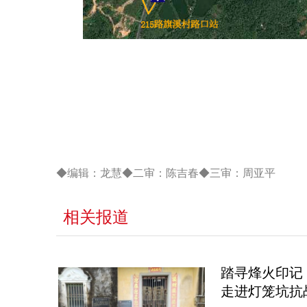
◆编辑：龙慧◆二审：陈吉春◆三审：周亚平
相关报道
踏寻烽火印记
走进灯笼坑抗