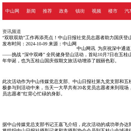
中山网
新闻
推荐
政务
镇街
视频
楼市
汽
资讯频道
“双联双助”工作再添亮点！中山日报社党员志愿者助力国庆登
发布时间：2024-10-09
来源：中山网
中山网讯 为庆祝深中通
——挑战 “深中双峰” 全民健身登山活动，首站10月7日在
年华诞，也为五桂山国庆假期文旅活动增添了靓丽色彩。
此次活动作为中山传媒党总支部、中山日报社第九党支部和五桂
极参与到活动中来，当天一大早共有20名党员志愿者来到现场
员志愿者”红背心忙碌的身影。
据中山传媒党总支部书记王嘉飞介绍，此次活动的成功举办达
将组织中山日报社摄影记者和市摄影协会会员到五桂山全域进