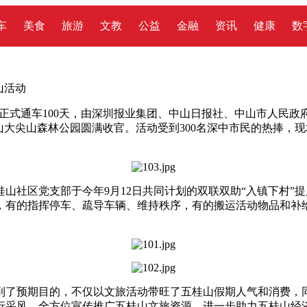
车
美食
旅游
文教
公益
金融
资讯
健康
数
山活动
道正式通车100天，由深圳报业集团、中山日报社、中山市人民
五桂山大尖山森林公园圆满收官。活动受到300名深中市民的热捧
山社区党支部于今年9月12日共同计划的双联双助“入镇下村”
，有的指挥停车、疏导车辆、维持秩序，有的搬运活动物品和补
到了预期目的，不仅以文旅活动带旺了五桂山假期人气和消费，
行采风，全方位宣传推广五桂山文旅资源，进一步助力五桂山经