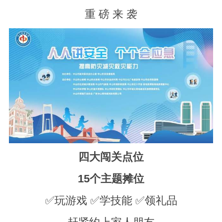
重 磅 来 袭
四大闯关点位
15个主题摊位
✅玩游戏 ✅学技能 ✅领礼品