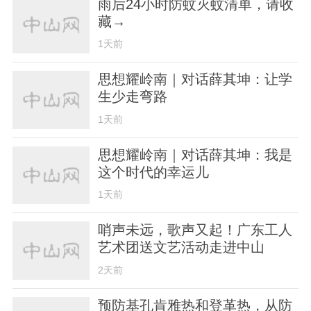
雨后24小时防蚊灭蚊清单，请收
藏→
1天前
思想耀岭南｜对话薛其坤：让学
生少走弯路
1天前
思想耀岭南｜对话薛其坤：我是
这个时代的幸运儿
1天前
哨声未远，歌声又起！广东工人
艺术团送文艺活动走进中山
2天前
预防基孔肯雅热和登革热，从防