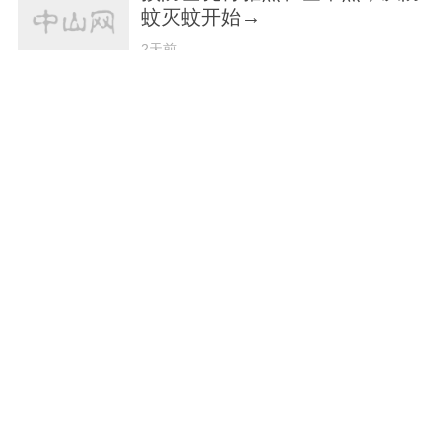
蚊灭蚊开始→
2天前
思想耀岭南 | 对话薛其坤：“举国
体制”让科学家团结奋斗
2天前
思想耀岭南 | 对话薛其坤：大湾
区是一个不可抵挡的潮流
2天前
2026赛季粤BA留下什么，答案
藏在4个字里
3天前
思想耀岭南丨对话薛其坤全纪