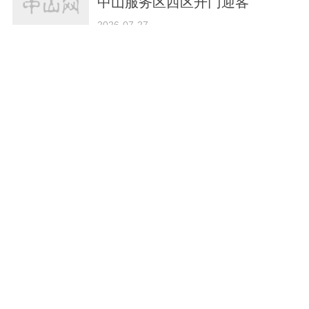
中山服务区西区开门迎客
2026-07-27
人少景美！中山这条清凉线路，
湖景玩水书香一次拥有！
2026-07-22
碧水环绕，咖香满溢！桂南村沙
爷河畔“周末经济”火出圈
2026-07-20
九洲基石硖龙眼文化节启幕，“果
香经济”点燃小榄周末消费热潮
2026-07-18
夏日出发快乐起飞！珠海机场暑
运超强攻略新鲜出炉