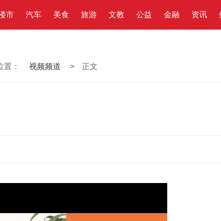
楼市
汽车
美食
旅游
文教
公益
金融
资讯
位置：
视频频道
>
正文