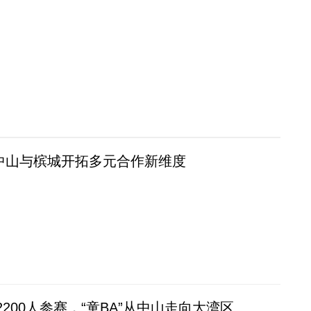
”中山与槟城开拓多元合作新维度
 2200人参赛，“童BA”从中山走向大湾区