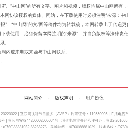
中山商报”、“中山网”的所有文字、图片和视频，版权均属中山网所
本网协议授权的媒体、网站，在下载使用时必须注明“来源：中
中山商报”、“中山网”的文/图等稿件均为转载稿，本网转载出于传
下载使用，必须保留本网注明的“来源”，并自负版权等法律责任
联系。
两周内速来电或来函与中山网联系。
）。
网站简介
-
版权声明
-
用户协议
220022
|
互联网视听节目服务（AVSP）许可证号：119330005
|
广播电视节
8号
|
粤公网安备44200002005034号
| 增值电信业务经营许可证：
粤B2-201605
0760)88881052 88238276 采编热线：(0760)88881029 技术热线：(0760)8