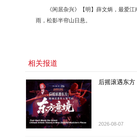
《闲居杂兴》【明】薛文炳，最爱江
雨，松影半帘山日悬。
相关报道
后摇滚遇东方
2026-08-07