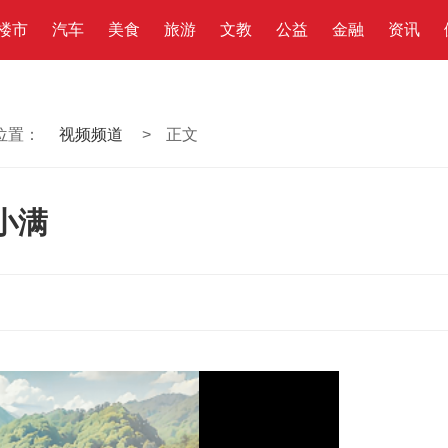
楼市
汽车
美食
旅游
文教
公益
金融
资讯
位置：
视频频道
>
正文
小满