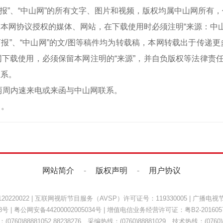
中山商报”、“中山网”的所有文字、图片和视频，版权均属中山网所
本网协议授权的媒体、网站，在下载使用时必须注明“来源：中
中山商报”、“中山网”的文/图等稿件均为转载稿，本网转载出于传
下载使用，必须保留本网注明的“来源”，并自负版权等法律责任
联系。
两周内速来电或来函与中山网联系。
）。
网站简介
-
版权声明
-
用户协议
220022
|
互联网视听节目服务（AVSP）许可证号：119330005
|
广播电视节
8号
|
粤公网安备44200002005034号
| 增值电信业务经营许可证：
粤B2-201605
0760)88881052 88238276 采编热线：(0760)88881029 技术热线：(0760)8