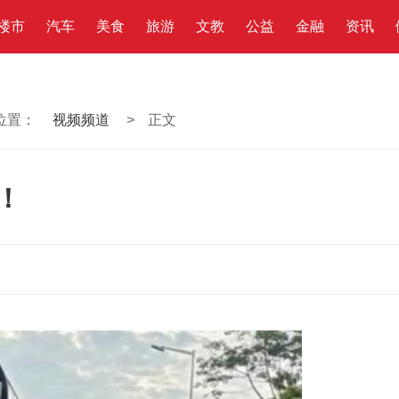
楼市
汽车
美食
旅游
文教
公益
金融
资讯
位置：
视频频道
>
正文
！