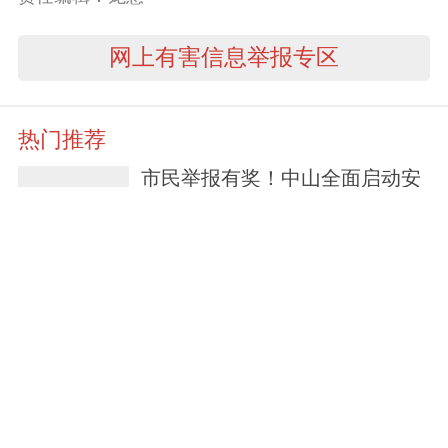
网上有害信息举报专区
热门推荐
市民举报有奖！中山全面启动安
全生产“筑安行动”
3天前
中山政企代表团北上“链”机遇，
企业直呼“收获大”！
5天前
筑牢滨海生态防线——中山海警
局常态化巡护红树林湿地