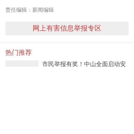
责任编辑：新闻编辑
网上有害信息举报专区
热门推荐
市民举报有奖！中山全面启动安
全生产“筑安行动”
3天前
中山政企代表团北上“链”机遇，
企业直呼“收获大”！
5天前
筑牢滨海生态防线——中山海警