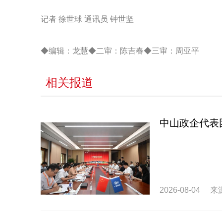
记者 徐世球 通讯员 钟世坚
◆编辑：龙慧◆二审：陈吉春◆三审：周亚平
相关报道
中山政企代表团
2026-08-04
来