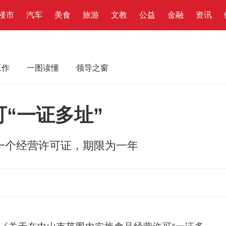
楼市
汽车
美食
旅游
文教
公益
金融
资讯
工作
一图读懂
领导之窗
“一证多址”
一个经营许可证，期限为一年