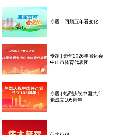
专题丨回顾五年看变化
专题 | 聚焦2026年省运会
中山市体育代表团
专题 | 热烈庆祝中国共产
党成立105周年
伟大征程