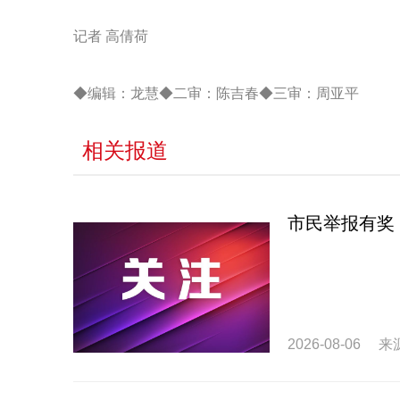
记者 高倩荷
◆编辑：龙慧◆二审：陈吉春◆三审：周亚平
相关报道
市民举报有奖
2026-08-06
来