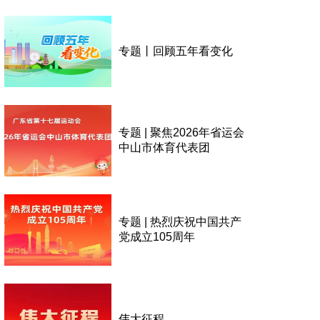
专题丨回顾五年看变化
专题 | 聚焦2026年省运会
中山市体育代表团
专题 | 热烈庆祝中国共产
党成立105周年
伟大征程