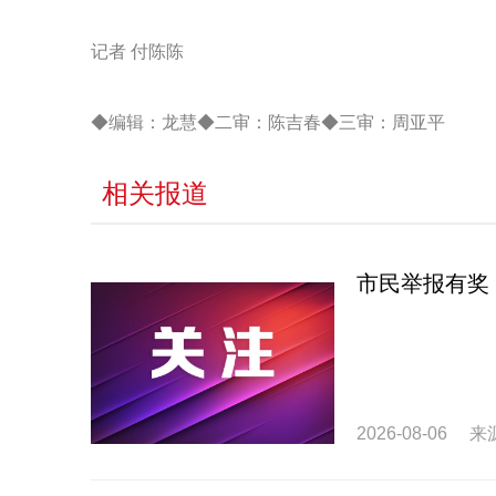
记者 付陈陈
◆编辑：龙慧◆二审：陈吉春◆三审：周亚平
相关报道
市民举报有奖
2026-08-06
来