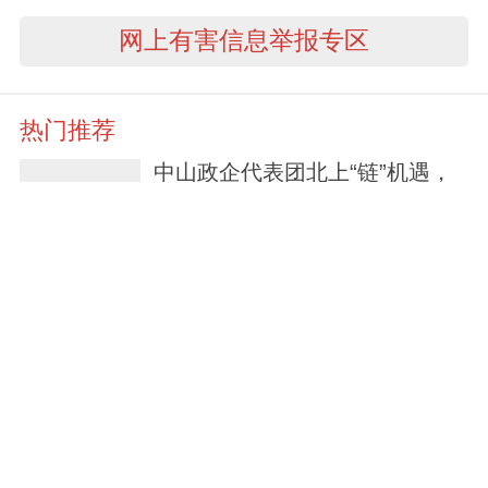
网上有害信息举报专区
热门推荐
中山政企代表团北上“链”机遇，
企业直呼“收获大”！
1天前
筑牢滨海生态防线——中山海警
局常态化巡护红树林湿地
2026-07-29
首个项目落地！中山江门开启产
业协作利益共享新模式
2026-07-28