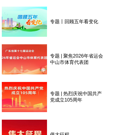
专题丨回顾五年看变化
专题 | 聚焦2026年省运会
中山市体育代表团
专题 | 热烈庆祝中国共产
党成立105周年
伟大征程