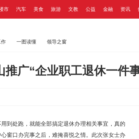
楼市
汽车
美食
旅游
文教
公益
金融
资讯
工作
一图读懂
领导之窗
山推广“企业职工退休一件事
不用到处跑，就能全部搞定退休办理相关事宜，真的
中心窗口办完事之后，难掩喜悦之情。此次张女士办