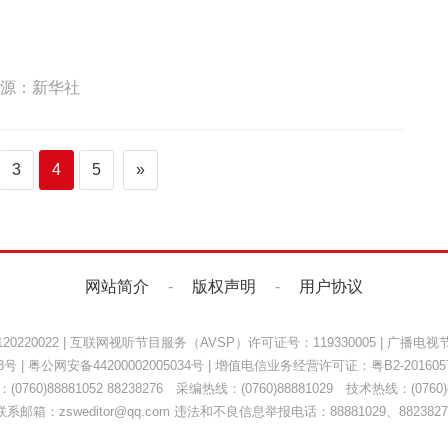
源：新华社
3
4
5
»
网站简介
-
版权声明
-
用户协议
220022
|
互联网视听节目服务（AVSP）许可证号：119330005
|
广播电视节
8号
|
粤公网安备44200002005034号
| 增值电信业务经营许可证：
粤B2-201605
0760)88881052 88238276 采编热线：(0760)88881029 技术热线：(0760)8
联系邮箱：zsweditor@qq.com 违法和不良信息举报电话：88881029、8823827