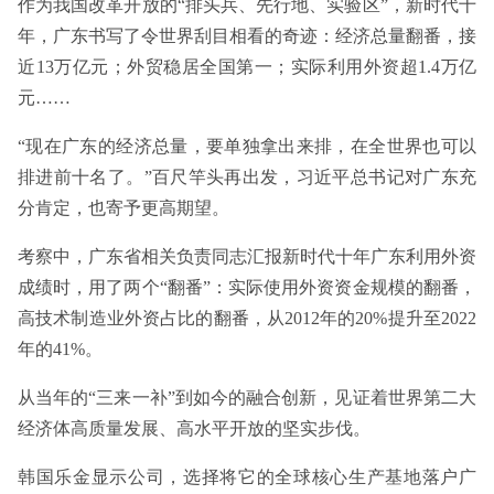
作为我国改革开放的“排头兵、先行地、实验区”，新时代十
年，广东书写了令世界刮目相看的奇迹：经济总量翻番，接
近13万亿元；外贸稳居全国第一；实际利用外资超1.4万亿
元……
“现在广东的经济总量，要单独拿出来排，在全世界也可以
排进前十名了。”百尺竿头再出发，习近平总书记对广东充
分肯定，也寄予更高期望。
考察中，广东省相关负责同志汇报新时代十年广东利用外资
成绩时，用了两个“翻番”：实际使用外资资金规模的翻番，
高技术制造业外资占比的翻番，从2012年的20%提升至2022
年的41%。
从当年的“三来一补”到如今的融合创新，见证着世界第二大
经济体高质量发展、高水平开放的坚实步伐。
韩国乐金显示公司，选择将它的全球核心生产基地落户广