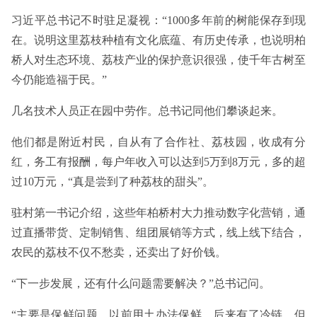
习近平总书记不时驻足凝视：“1000多年前的树能保存到现
在。说明这里荔枝种植有文化底蕴、有历史传承，也说明柏
桥人对生态环境、荔枝产业的保护意识很强，使千年古树至
今仍能造福于民。”
几名技术人员正在园中劳作。总书记同他们攀谈起来。
他们都是附近村民，自从有了合作社、荔枝园，收成有分
红，务工有报酬，每户年收入可以达到5万到8万元，多的超
过10万元，“真是尝到了种荔枝的甜头”。
驻村第一书记介绍，这些年柏桥村大力推动数字化营销，通
过直播带货、定制销售、组团展销等方式，线上线下结合，
农民的荔枝不仅不愁卖，还卖出了好价钱。
“下一步发展，还有什么问题需要解决？”总书记问。
“主要是保鲜问题。以前用土办法保鲜，后来有了冷链，但