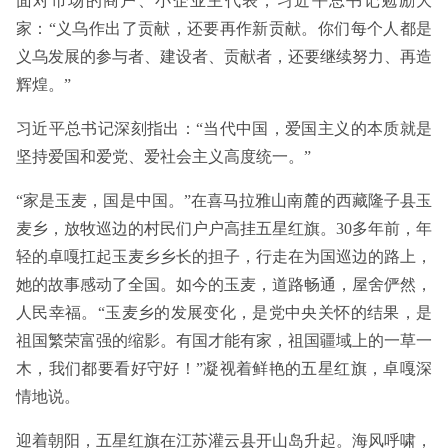
面对市场的商户、小企业主代表，习近平总书记勉励大
家：“义乌作出了贡献，还要再作新贡献。你们每个人都是
义乌发展的参与者、建设者、贡献者，还要继续努力、再造
辉煌。”
习近平总书记深刻指出：“当代中国，爱国主义的本质就是
坚持爱国和爱党、爱社会主义高度统一。”
“家是玉麦，国是中国。”在喜马拉雅山南麓的西藏隆子县玉
麦乡，放牧巡边的村民们户户高挂五星红旗。30多年前，年
轻的卓嘎扛起玉麦乡乡长的担子，行走在为国巡边的路上，
她的故事感动了全国。如今的玉麦，道路畅通，屋舍俨然，
人民幸福。“玉麦乡的发展变化，是党中央关怀的结果，是
祖国繁荣富强的缩影。有国才能有家，祖国疆域上的一草一
木，我们都要看好守好！”凝视着鲜艳的五星红旗，卓嘎深
情地说。
迎着朝阳，五星红旗在江苏灌云县开山岛升起。海风呼啸，