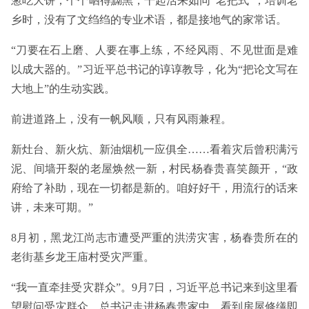
葱吃大饼；个个晒得黝黑，干起活来如同“老把式”；培训老
乡时，没有了文绉绉的专业术语，都是接地气的家常话。
“刀要在石上磨、人要在事上练，不经风雨、不见世面是难
以成大器的。”习近平总书记的谆谆教导，化为“把论文写在
大地上”的生动实践。
前进道路上，没有一帆风顺，只有风雨兼程。
新灶台、新火炕、新油烟机一应俱全……看着灾后曾积满污
泥、间墙开裂的老屋焕然一新，村民杨春贵喜笑颜开，“政
府给了补助，现在一切都是新的。咱好好干，用流行的话来
讲，未来可期。”
8月初，黑龙江尚志市遭受严重的洪涝灾害，杨春贵所在的
老街基乡龙王庙村受灾严重。
“我一直牵挂受灾群众”。9月7日，习近平总书记来到这里看
望慰问受灾群众。总书记走进杨春贵家中，看到房屋修缮即