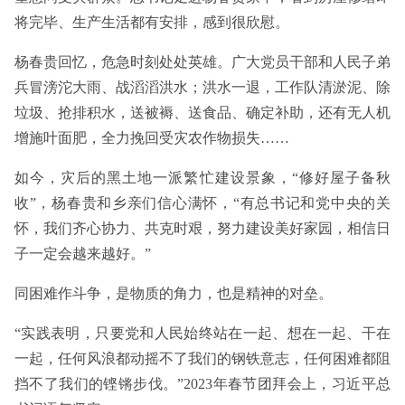
将完毕、生产生活都有安排，感到很欣慰。
杨春贵回忆，危急时刻处处英雄。广大党员干部和人民子弟
兵冒滂沱大雨、战滔滔洪水；洪水一退，工作队清淤泥、除
垃圾、抢排积水，送被褥、送食品、确定补助，还有无人机
增施叶面肥，全力挽回受灾农作物损失……
如今，灾后的黑土地一派繁忙建设景象，“修好屋子备秋
收”，杨春贵和乡亲们信心满怀，“有总书记和党中央的关
怀，我们齐心协力、共克时艰，努力建设美好家园，相信日
子一定会越来越好。”
同困难作斗争，是物质的角力，也是精神的对垒。
“实践表明，只要党和人民始终站在一起、想在一起、干在
一起，任何风浪都动摇不了我们的钢铁意志，任何困难都阻
挡不了我们的铿锵步伐。”2023年春节团拜会上，习近平总