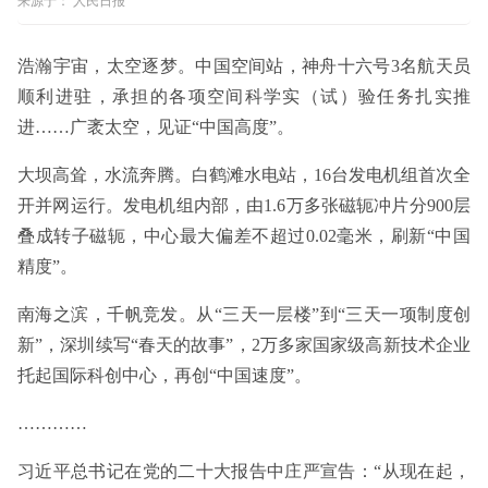
来源于：
人民日报
浩瀚宇宙，太空逐梦。中国空间站，神舟十六号3名航天员
顺利进驻，承担的各项空间科学实（试）验任务扎实推
进……广袤太空，见证“中国高度”。
大坝高耸，水流奔腾。白鹤滩水电站，16台发电机组首次全
开并网运行。发电机组内部，由1.6万多张磁轭冲片分900层
叠成转子磁轭，中心最大偏差不超过0.02毫米，刷新“中国
精度”。
南海之滨，千帆竞发。从“三天一层楼”到“三天一项制度创
新”，深圳续写“春天的故事”，2万多家国家级高新技术企业
托起国际科创中心，再创“中国速度”。
…………
习近平总书记在党的二十大报告中庄严宣告：“从现在起，