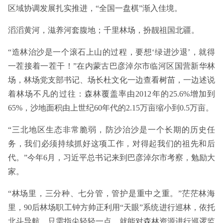
区域协调发展扎实推进，“全国一盘棋”渐入佳境。
滔滔黄河，滋养河套腹地；千里林场，扮靓祖国北疆。
“造林治沙是一个滚石上山的过程，要想‘绿进沙退’，就得
一茬接着一茬干！”在内蒙古巴彦淖尔市临河区国营新华林
场，林场党支部书记、场长杜文化一边查看树苗，一边述说
着林场不凡的过往：森林覆盖率由2012年的25.6%增加到
65%，沙地面积由上世纪60年代的2.15万亩缩小到0.5万亩。
“三北地区生态非常脆弱，防沙治沙是一个长期的历史任
务，我们必须持续抓好这项工作，对得起我们的祖先和后
代。”今年6月，习近平总书记来到巴彦淖尔市考察，勉励大
家。
“林场里，三分种、七分管，管护是重中之重。”茫茫林海
里，90后林场职工钟方帅正利用“天眼”系统进行巡林，依托
北斗导航，只需指尖轻轻一点，就能对森林资源进行巡逻监