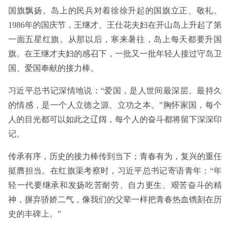
国旗飘扬。岛上的民兵对着徐徐升起的国旗立正、敬礼。
1986年的国庆节，王继才、王仕花夫妇在开山岛上升起了第
一面五星红旗。从那以后，寒来暑往，岛上每天都要升国
旗。在王继才夫妇的感召下，一批又一批年轻人接过守岛卫
国、爱国奉献的接力棒。
习近平总书记深情地说：“爱国，是人世间最深层、最持久
的情感，是一个人立德之源、立功之本。”胸怀家国，每个
人的目光都可以如此之辽阔，每个人的奋斗都将留下深深印
记。
传承有序，历史的接力棒传到当下；青春有为，复兴的重任
挺膺担当。在红旗渠考察时，习近平总书记寄语青年：“年
轻一代要继承和发扬吃苦耐劳、自力更生、艰苦奋斗的精
神，摒弃骄娇二气，像我们的父辈一样把青春热血镌刻在历
史的丰碑上。”