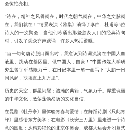
会惊艳亮相。
“诗在，精神之风骨就在，时代之朝气就在，中华之文脉就
在，我们就在！”情景表演《雅集》演绎了李白、杜甫等5位
诗人的一次聚会，当他们吟诵出那些脍炙人口的经典诗句
时，引发了观众齐声跟诵，许多人热泪盈眶。
“当一句句唐诗脱口而出时，我意识到诗词流淌在中国人血
液里、跳动在基因里。做中国人，自豪！”中国传媒大学研
究生曾宇昕感慨万千，在日记本里一笔一画写下“大鹏一日
同风起，扶摇直上九万里”。
历史的天空，群星闪耀；浩瀚的典籍，气象万千。厚重瑰丽
的中华文化，激荡蓬勃昂扬的文化自信。
在昆剧《牡丹亭》里体验青春与爱情；在舞蹈诗剧《只此青
绿》里感悟东方美学；在电影《长安三万里》里走进一个诗
意的国度；从精彩绝伦的北京冬奥会、成都大运会开闭幕式