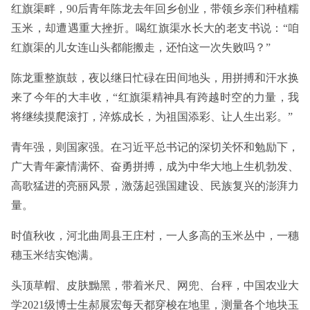
红旗渠畔，90后青年陈龙去年回乡创业，带领乡亲们种植糯
玉米，却遭遇重大挫折。喝红旗渠水长大的老支书说：“咱
红旗渠的儿女连山头都能搬走，还怕这一次失败吗？”
陈龙重整旗鼓，夜以继日忙碌在田间地头，用拼搏和汗水换
来了今年的大丰收，“红旗渠精神具有跨越时空的力量，我
将继续摸爬滚打，淬炼成长，为祖国添彩、让人生出彩。”
青年强，则国家强。在习近平总书记的深切关怀和勉励下，
广大青年豪情满怀、奋勇拼搏，成为中华大地上生机勃发、
高歌猛进的亮丽风景，激荡起强国建设、民族复兴的澎湃力
量。
时值秋收，河北曲周县王庄村，一人多高的玉米丛中，一穗
穗玉米结实饱满。
头顶草帽、皮肤黝黑，带着米尺、网兜、台秤，中国农业大
学2021级博士生郝展宏每天都穿梭在地里，测量各个地块玉