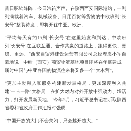
昔日驼铃阵阵，今日汽笛声声。在陕西西安国际港站，一列
列满载着汽车、机械设备、日用百货等货物的中欧班列“长
安号”整装待发，即将开往中亚、欧洲。
“平均每天有约15列‘长安号’在这里始发和到达，中欧班
列‘长安号’在互联互通、合作共赢的道路上，跑得更快、更
稳、更远。”西安自贸港建设运营有限公司总经理袁小军自
豪地说，中哈（西安）商贸物流基地项目即将在年底建成，
届时中国与中亚各国的物流往来将又多一个“大本营”。
“更加主动融入和服务构建新发展格局，更加深度融入共
建‘一带一路’大格局，在扩大对内对外开放中强动力、增活
力，打开发展新天地。”今年5月，习近平总书记在听取陕西
省委和省政府工作汇报时强调。
“中国开放的大门不会关闭，只会越开越大。”