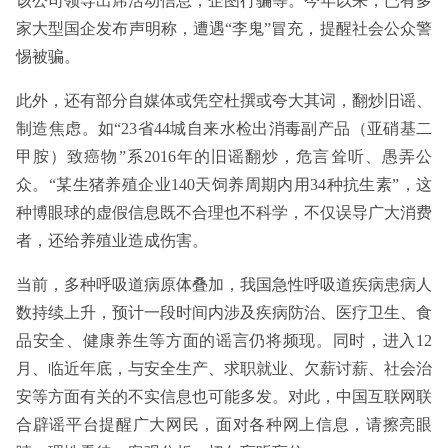
该公司领导出席活动信息，企图行骗等。今年以来，已有多
家大型国企发布声明称，遭遇“李鬼”冒充，提醒社会公众警
惕被骗。
此外，还有部分自媒体或凭空杜撰或夸大其词，翻炒旧谣、
制造焦虑。如“23省44城自来水检出消毒副产品（亚硝基二
甲胺）致癌物”系2016年的旧谣翻炒，危言耸听、愚弄公
众。“某生猪养殖企业140天饲养周期内用34种抗生素”，这
种博眼球的虚假信息既不合理也不科学，不仅误导广大消费
者，还给养殖业造成伤害。
当前，多种呼吸道病原体叠加，我国急性呼吸道疾病患病人
数持续上升，预计一段时间内涉及疾病防治、医疗卫生、食
品安全、健康养生等方面的谣言仍将频现。同时，进入12
月、临近年底，与安全生产、求职就业、欠薪讨薪、社会治
安等方面有关的不实信息也可能多发。对此，中国互联网联
合辟谣平台提醒广大网民，面对各种网上信息，请擦亮眼