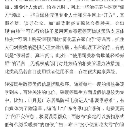
加，难免让人焦虑。恰在此时，网上一些治病养生医药“偏
方”频出，一些自媒体假借专业人士和医生网上“开方”，真
假难辨、误导公众。如“感染肺炎支原体会得肺炎、会出
现‘白肺’”“可自行给孩子服用阿奇霉素等药物以预防支原体
肺炎”“可网上购买‘医院同款’雾化器在家自疗”等谣言，抓住
人们对疾病的恐惧心理大肆传播，有的耽误正常治疗，有的
则是“假科普、真带货”。此外，“使用司美格鲁肽能轻松减
肥”的谣言，无视权威部门对处方药的相关管理办法措施，
此类药品若盲目使用或者使用不当，存在很大健康风险。
经济民生政策类假信息扰乱秩序。随着每年一度的供热采暖
季到来，百姓关注的电价、采暖等民生方面虚假信息较为集
中。比如，11月起广东居民阶梯电价进入“非夏季标准”，有
自媒体为了蹭流量，编造出“广东冬季电价涨价，电费更高
了”的不实信息，极易误导群众；而散布“多地可以折扣形式
低价代缴采暖费”的虚假广告，布下“贪小便宜吃大亏”的陷