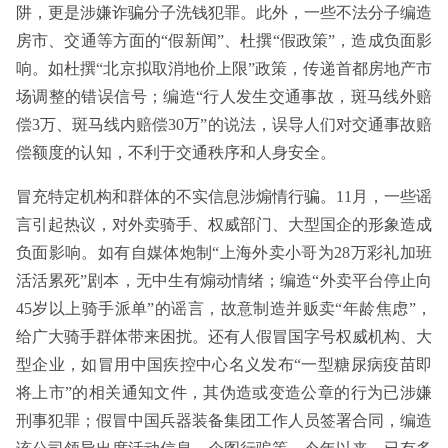
阱，更是涉嫌诈骗分子洗钱犯罪。此外，一些不法分子编造
房市、交通等方面的“假新闻”、杜撰“假政策”，造成负面影
响。如杜撰“北京拟取消地价上限”政策，传递首都房地产市
场调整的错误信号；编造“行人发生交通事故，斑马线外赔
偿3万、斑马线内赔偿30万”的说法，误导人们对交通事故赔
偿额度的认知，不利于交通秩序和人身安全。
冒充特定机构和群体的不实信息涉煽情行骗。11月，一些谣
言引起热议，对外卖骑手、权威部门、大型国企的形象造成
负面影响。如有自媒体炮制“上海外卖小哥为28万彩礼加班
活活累死”剧本，无中生有煽动情绪；编造“外卖平台停止向
45岁以上骑手派单”的谣言，故意制造并贩卖“年龄焦虑”，
给广大骑手群体带来困扰。还有人假冒国字号权威机构、大
型企业，如冒用中国疾控中心名义发布“一型糖尿病疫苗即
将上市”的相关通知文件，其伪造或变造公章的行为已涉嫌
刑事犯罪；假冒中国兵器装备集团工作人员签署合同，编造