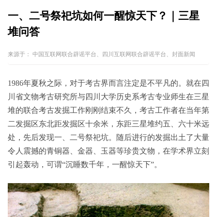
一、二号祭祀坑如何一醒惊天下？｜三星
堆问答
来源于：
中国互联网联合辟谣平台、四川互联网联合辟谣平台、封面新闻
1986年夏秋之际，对于考古界而言注定是不平凡的。就在四
川省文物考古研究所与四川大学历史系考古专业师生在三星
堆的联合考古发掘工作刚刚结束不久，考古工作者在当年第
二发掘区东北距发掘区十余米，东距三星堆约五、六十米远
处，先后发现一、二号祭祀坑。随后进行的发掘出土了大量
令人震撼的青铜器、金器、玉器等珍贵文物，在学术界立刻
引起轰动，可谓“沉睡数千年，一醒惊天下”。