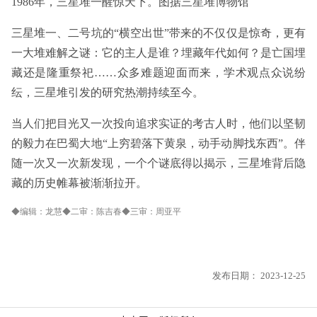
1986年，三星堆一醒惊天下。图据三星堆博物馆
三星堆一、二号坑的“横空出世”带来的不仅仅是惊奇，更有
一大堆难解之谜：它的主人是谁？埋藏年代如何？是亡国埋
藏还是隆重祭祀……众多难题迎面而来，学术观点众说纷
纭，三星堆引发的研究热潮持续至今。
当人们把目光又一次投向追求实证的考古人时，他们以坚韧
的毅力在巴蜀大地“上穷碧落下黄泉，动手动脚找东西”。伴
随一次又一次新发现，一个个谜底得以揭示，三星堆背后隐
藏的历史帷幕被渐渐拉开。
◆编辑：龙慧◆二审：陈吉春◆三审：周亚平
发布日期：
2023-12-25