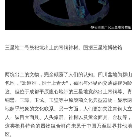
三星堆二号祭祀坑出土的青铜神树。图据三星堆博物馆
两坑出土的文物，完全颠覆了人们的认知。四川盆地为群山
包围，“蜀道难，难于上青天”，蜀地与外界的交通被视为险
途。但位于成都平原腹心地带的三星堆竟然出土青铜尊、青
铜罍、玉璋、玉戈、玉璧等中原殷商文化典型器物，显示两
地超乎想象的文化联系。另一方面，人们更加关注青铜大立
人、纵目大面具、人头像群、神树以及黄金面具、金杖等，
这类极具特色的器物组合群尚未见于中国乃至世界其他地
区。