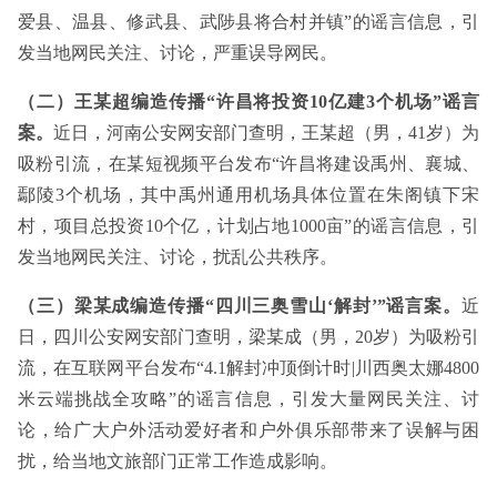
爱县、温县、修武县、武陟县将合村并镇”的谣言信息，引
发当地网民关注、讨论，严重误导网民。
（二）王某超编造传播“许昌将投资10亿建3个机场”谣言
案。
近日，河南公安网安部门查明，王某超（男，41岁）为
吸粉引流，在某短视频平台发布“许昌将建设禹州、襄城、
鄢陵3个机场，其中禹州通用机场具体位置在朱阁镇下宋
村，项目总投资10个亿，计划占地1000亩”的谣言信息，引
发当地网民关注、讨论，扰乱公共秩序。
（三）梁某成编造传播“四川三奥雪山‘解封’”谣言案。
近
日，四川公安网安部门查明，梁某成（男，20岁）为吸粉引
流，在互联网平台发布“4.1解封冲顶倒计时|川西奥太娜4800
米云端挑战全攻略”的谣言信息，引发大量网民关注、讨
论，给广大户外活动爱好者和户外俱乐部带来了误解与困
扰，给当地文旅部门正常工作造成影响。