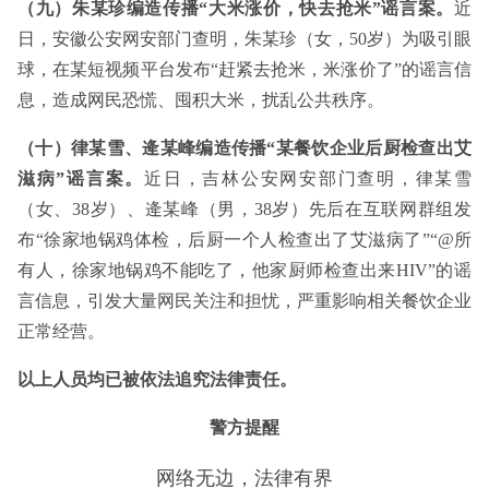
（九）朱某珍编造传播“大米涨价，快去抢米”谣言案。
近
日，安徽公安网安部门查明，朱某珍（女，50岁）为吸引眼
球，在某短视频平台发布“赶紧去抢米，米涨价了”的谣言信
息，造成网民恐慌、囤积大米，扰乱公共秩序。
（十）律某雪、逄某峰编造传播“某餐饮企业后厨检查出艾
滋病”谣言案。
近日，吉林公安网安部门查明，律某雪
（女、38岁）、逄某峰（男，38岁）先后在互联网群组发
布“徐家地锅鸡体检，后厨一个人检查出了艾滋病了”“@所
有人，徐家地锅鸡不能吃了，他家厨师检查出来HIV”的谣
言信息，引发大量网民关注和担忧，严重影响相关餐饮企业
正常经营。
以上人员均已被依法追究法律责任。
警方提醒
网络无边，法律有界