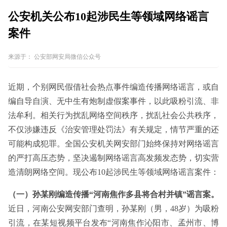
公安机关公布10起涉民生等领域网络谣言
案件
来源于：
公安部网安局微信公众号
近期，个别网民假借社会热点事件编造传播网络谣言，或自
编自导自演、无中生有炮制虚假案事件，以此吸粉引流、非
法牟利。相关行为扰乱网络空间秩序，扰乱社会公共秩序，
不仅涉嫌违反《治安管理处罚法》有关规定，情节严重的还
可能构成犯罪。全国公安机关网安部门始终保持对网络谣言
的严打高压态势，坚决遏制网络谣言高发频发态势，切实营
造清朗网络空间。现公布10起涉民生等领域网络谣言案件：
（一）孙某刚编造传播“河南焦作多县将合村并镇”谣言案。
近日，河南公安网安部门查明，孙某刚（男，48岁）为吸粉
引流，在某短视频平台发布“河南焦作沁阳市、孟州市、博