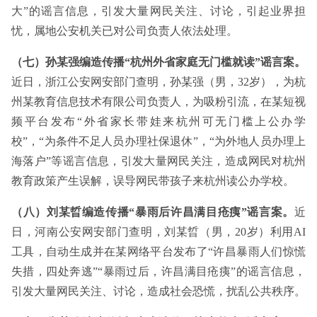
大”的谣言信息，引发大量网民关注、讨论，引起业界担
忧，属地公安机关已对公司负责人依法处理。
（七）孙某强编造传播“杭州外省家庭无门槛就读”谣言案。
近日，浙江公安网安部门查明，孙某强（男，32岁），为杭
州某教育信息技术有限公司负责人，为吸粉引流，在某短视
频平台发布“外省家长带娃来杭州可无门槛上公办学
校”，“为条件不足人员办理社保退休”，“为外地人员办理上
海落户”等谣言信息，引发大量网民关注，造成网民对杭州
教育政策产生误解，误导网民带孩子来杭州读公办学校。
（八）刘某晢编造传播“暴雨后许昌满目疮痍”谣言案。
近
日，河南公安网安部门查明，刘某晢（男，20岁）利用AI
工具，自动生成并在某网络平台发布了“许昌暴雨人们惊慌
失措，四处奔逃”“暴雨过后，许昌满目疮痍”的谣言信息，
引发大量网民关注、讨论，造成社会恐慌，扰乱公共秩序。