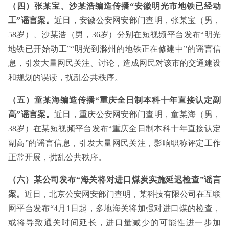
（四）张某宝、沙某浩编造传播“安徽明光市地铁已经动
工”谣言案。
近日，安徽公安网安部门查明，张某宝（男，
58岁）、沙某浩（男，36岁）分别在短视频平台发布“明光
地铁已开始动工”“明光到滁州的地铁正在修建中”的谣言信
息，引发大量网民关注、讨论，造成网民对该市的交通建设
和规划的误读，扰乱公共秩序。
（五）童某海编造传播“重庆全日制本科十年直接认定副
高”谣言案。
近日，重庆公安网安部门查明，童某海（男，
38岁）在某短视频平台发布“重庆全日制本科十年直接认定
副高”的谣言信息，引发大量网民关注，影响职称评定工作
正常开展，扰乱公共秩序。
（六）某公司发布“海关将对进口煤炭实施延迟检查”谣言
案。
近日，北京公安网安部门查明，某科技有限公司在互联
网平台发布“4月1日起，多地海关将加强对进口煤的检查，
或将导致通关时间延长，进口量减少的可能性进一步加