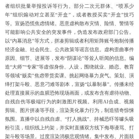
者组织批量举报投诉等行为。部分二次元群体、“喷系少
年”组织煽动对立甚至“开盒”，或者教授买卖“开盒”技巧
等。宣扬恐慌焦虑情绪。恶意虚构散布灾情、险情、警情等
可能影响公共安全的突发事件，伪造发布政府部门公告。
以“内幕消息”等方式，拼凑剪辑或者利用矩阵账号炮制传播
经济金融、社会民生、公共政策等谣言信息。虚构歪曲事件
原因、细节、进展等，发布“阴谋论”等耸人听闻的信息。编
造“大师”“专家”等虚假身份、人设，围绕就业、婚恋、教育
等领域“贩卖”焦虑带货卖课。挑起网络暴力戾气。策划、演
绎打架斗殴、恶意刁难等剧本，宣扬“以暴制暴”。传播未经
处理直接展示的血腥恐怖现场画面，或发布含有虐待动物、
自残自伤等极端行为的刺激图片视频。利用AI合成、视频
剪辑、图片拼凑等手段，渲染美化暴力行为，制造猎奇惊悚
氛围。直播中以自残自虐、“打人挑战”、持械恐吓等噱头吸
粉引流，组织线上约架，并实时直播双方线下侮辱谩骂、打
架斗殴等场景。过度渲染消极悲观情绪。集中发布、片面鼓