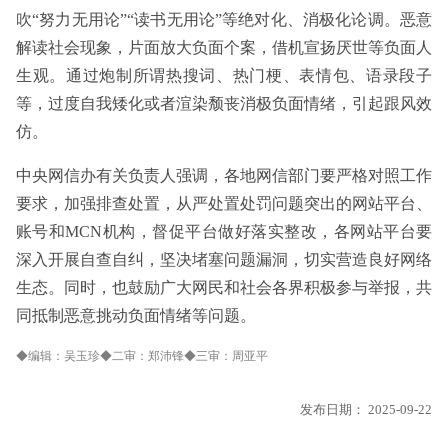
吹“努力无用论”“读书无用论”等绝对化、消极化论调。恶意
解读社会现象，片面放大负面个案，借机宣扬厌世等负面人
生观。通过炮制所谓热搜词、热门梗、表情包、语录段子
等，过度自我矮化或者渲染颓丧消极负面情绪，引起跟风效
仿。
中央网信办有关负责人强调，各地网信部门要严格对照工作
要求，加强排查处置，从严处置处罚问题突出的网站平台、
账号和MCN机构，督促平台做好落实整改，各网站平台要
深入开展自查自纠，坚决堵塞问题漏洞，切实营造良好网络
生态。同时，也鼓励广大网民和社会各界积极参与举报，共
同抵制恶意挑动负面情绪等问题。
◆编辑：吴玉珍◆二审：郑沛锋◆三审：周亚平
发布日期：
2025-09-22