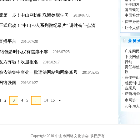
关于印发
·
范围规定
流第一步！中山网协到珠海参观学习
2019/07/05
·
中国将对
·
保护身份
式启动！“中山70人系列微纪录片” 讲述奋斗点滴
·
让个人信
直播平台
2016/07/28
·
广东网民
网络低龄时代仅有焦虑不够
2016/07/25
中央网信
·
友方阵啦！欢迎报名
行动
2016/02/17
责任与使
·
议
拳依法集中查处一批违法网站和网络账号
2016/02/05
·
宣传中山
网络强国
2016/01/27
感受“中
·
业采风
·
逆势增4
·
市网协一
1
2
3
4
5
...
14
15
»
·
70年7
Copyright 2010 中山市网络文化协会 版权所有