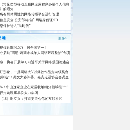
《常见类型移动互联网应用程序必要个人信息
》的通知
所有媒体属性的网络传播平台进行管理
信息安全 公安部将推广网络身份证eID
息保护进入“法时代”
更多>
规模达8840.5万，居全国第一！
办启动“清朗·暑期未成年人网络环境整治”专项
命！协会开展学习习近平关于网络强国论述会
好形象，一批网络大V以爆款作品走向领奖台
山制造”！美文大赛评委、嘉宾走进协会会员企
0%！中山这家企业在家居收纳细分领域很“牛”
行走访理事单位太力集团
0人（18）谢立兴：打造更关心你的互联社区