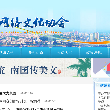
申请入会
协会动态
会员天地
政策法规
位太力集团
2020/06/02
·
平台下架
人民日报
·
体内容创作培训班干货满满
2020/05/25
管理
中宣部等
·
动正式启动！快来@出你身边的正能量好网民
播渠道