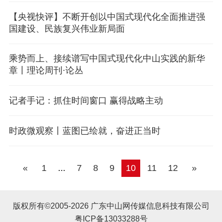
【央视快评】不断开创以中国式现代化全面推进强
国建设、民族复兴伟业新局面
乘势而上、接续谱写中国式现代化中山实践的新华
章丨理论周刊·论丛
记者手记：抓住时间窗口 赢得战略主动
时政微观察丨蓝图已绘就，奋进正当时
«
1
...
7
8
9
10
11
12
»
版权所有©2005-2026 广东中山网传媒信息科技有限公司
粤ICP备13033288号