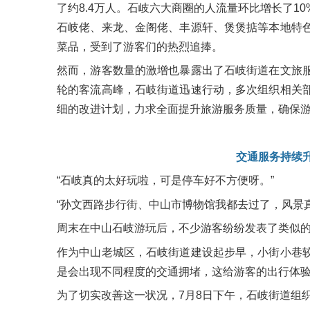
了约8.4万人。石岐六大商圈的人流量环比增长了1
石岐佬、来龙、金阁佬、丰源轩、煲煲掂等本地特
菜品，受到了游客们的热烈追捧。
然而，游客数量的激增也暴露出了石岐街道在文旅
轮的客流高峰，石岐街道迅速行动，多次组织相关
细的改进计划，力求全面提升旅游服务质量，确保
交通服务持续
“石岐真的太好玩啦，可是停车好不方便呀。”
“孙文西路步行街、中山市博物馆我都去过了，风景
周末在中山石岐游玩后，不少游客纷纷发表了类似
作为中山老城区，石岐街道建设起步早，小街小巷
是会出现不同程度的交通拥堵，这给游客的出行体
为了切实改善这一状况，7月8日下午，石岐街道组