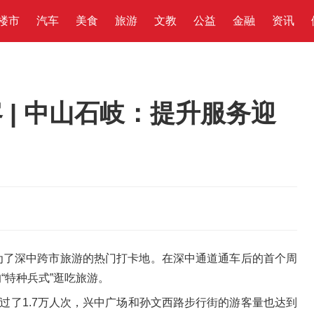
楼市
汽车
美食
旅游
文教
公益
金融
资讯
 | 中山石岐：提升服务迎
为了深中跨市旅游的热门打卡地。在深中通道通车后的首个周
“特种兵式”逛吃旅游。
过了1.7万人次，兴中广场和孙文西路步行街的游客量也达到