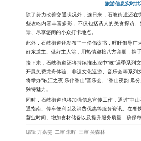
旅游信息实时共
除了努力改善交通状况外，连日来，石岐街道还在微
些攻略内容丰富多彩，不仅包括诱人的美食探访、
嚣、尽享悠闲的小众打卡地点。
此外，石岐街道还发布了一份倡议书，呼吁倡导广
好东道主、做好主人翁，用热情迎接八方宾朋，携
接下来，石岐街道还将持续推出深中“岐”遇季系列
开展免费龙舟体验、非遗文化巡游、音乐会等系列文
将举办“岐江之夜 乐伴香山”音乐会、“香山夜韵 
独特魅力。
同时，石岐街道也将加强信息宣传工作，通过“中山
通指南、停车便利以及消费优惠等服务资讯。在餐
营业时间、增加食材储备以及提升服务质量，确保
编辑 方嘉雯 二审 朱晖 三审 吴森林