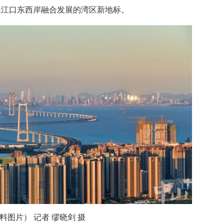
珠江口东西岸融合发展的湾区新地标。
料图片） 记者 缪晓剑 摄