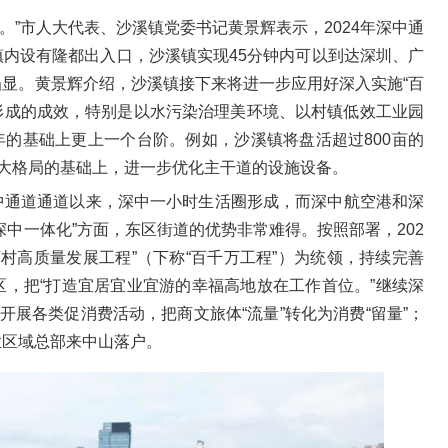
。”市人大代表、沙溪镇党委书记黄景辉表示，2024年深中通
内设有隆都出入口，沙溪镇实现45分钟内可以到达深圳、广
显。黄景辉介绍，沙溪镇接下来将进一步应用好深入实施“百
所形成的成效，特别是以水污染治理美环境、以村镇低效工业园
4年的基础上更上一个台阶。例如，沙溪镇将盘活超过800亩的
网大格局的基础上，进一步优化主干道的设施设备。
中通道通道以来，深中一小时生活圈形成，而深中航空港和深
中一体化”方面，东区街道的优势非常难得。按照部署，202
万村高质量发展工程”（下称“百千万工程”）为统领，持续完善
，把“打造宜居宜业宜游的幸福高地放在工作首位。”继续深
开展各类促消费活动，把商文旅体“流量”转化为消费“留量”；
业区域总部来中山落户。