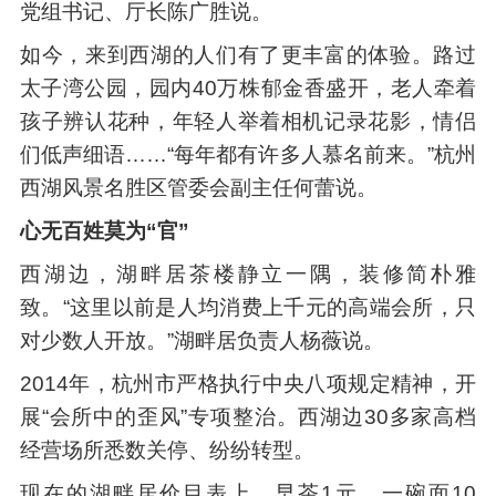
党组书记、厅长陈广胜说。
如今，来到西湖的人们有了更丰富的体验。路过
太子湾公园，园内40万株郁金香盛开，老人牵着
孩子辨认花种，年轻人举着相机记录花影，情侣
们低声细语……“每年都有许多人慕名前来。”杭州
西湖风景名胜区管委会副主任何蕾说。
心无百姓莫为“官”
西湖边，湖畔居茶楼静立一隅，装修简朴雅
致。“这里以前是人均消费上千元的高端会所，只
对少数人开放。”湖畔居负责人杨薇说。
2014年，杭州市严格执行中央八项规定精神，开
展“会所中的歪风”专项整治。西湖边30多家高档
经营场所悉数关停、纷纷转型。
现在的湖畔居价目表上，早茶1元，一碗面10