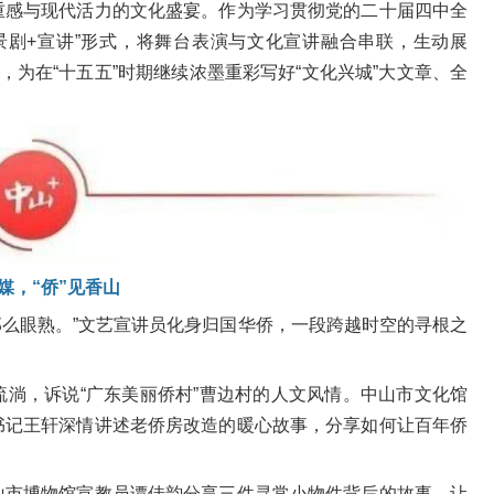
重感与现代活力的文化盛宴。作为学习贯彻党的二十届四中全
景剧+宣讲”形式，将舞台表演与文化宣讲融合串联，生动展
，为在“十五五”时期继续浓墨重彩写好“文化兴城”大文章、全
媒，“侨”见香山
那么眼熟。”文艺宣讲员化身归国华侨，一段跨越时空的寻根之
流淌，
诉说
“广东美丽侨村”曹边村的人文风情。中山
市文
化馆
书记王轩深情讲述老侨房改造的暖心故事，分享如何让百年侨
山市博物馆宣教员谭佳韵分享三件寻常小物件背后的故事，让