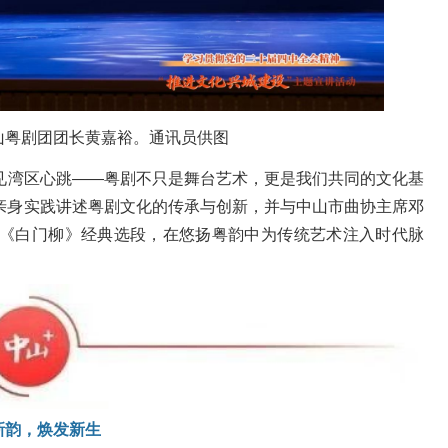
山粤剧团团长黄嘉裕。通讯员供图
见湾区心跳——粤剧不只是舞台艺术，更是我们共同的文化基
亲身实践讲述粤剧文化的传承与创新，并与中山
市曲协
主席邓
》《白门柳》经典选段，在悠扬粤韵中为传统艺术注入时代脉
新韵，焕发新生