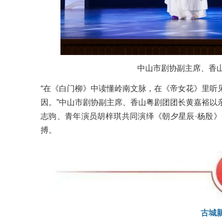
中山
市剧协
副主席、香
“在《白门柳》中读懂岭南文脉，在《帝女花》里听
因。”中山
市剧协
副主席、香山粤剧团团长黄嘉裕以
志驹、青年演员胡梓琪共同演绎《朝夕星辰·杨殷
搏。
古城