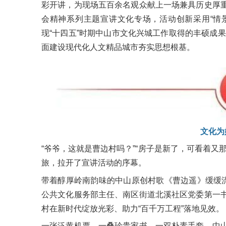
彩开讲，为现场五百余名观众献上一场兼具历史厚
会精神系列主题宣讲文化专场，活动创新采用“情
现“十四五”时期中山
市文
化兴城工作取得的丰硕成果
面建设现代化人文精品城市夯实思想根基。
文化为
“爷爷，这就是曹边村吗？”“房子是新了，可看着又
旅，拉开了宣讲活动的序幕。
带着醇厚岭南韵味的中山原创村歌《曹边遥》缓缓
公共文化服务部主任、南区街道北溪社区党委第一
村在新时代绽放光彩、助力“百千万工程”落地见效。
一张泛黄机票、一叠珍贵家书、一双朴素手套，中