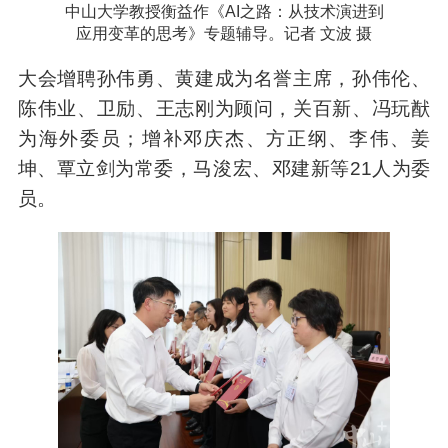
中山大学教授衡益作《AI之路：从技术演进到
应用变革的思考》专题辅导。记者 文波 摄
大会增聘孙伟勇、黄建成为名誉主席，孙伟伦、
陈伟业、卫励、王志刚为顾问，关百新、冯玩猷
为海外委员；增补邓庆杰、方正纲、李伟、姜
坤、覃立剑为常委，马浚宏、邓建新等21人为委
员。