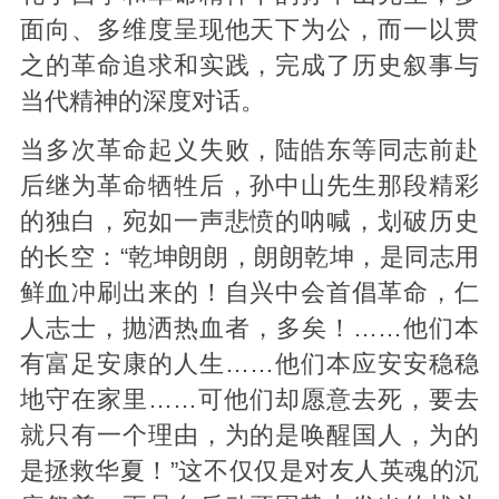
面向、多维度呈现他天下为公，而一以贯
之的革命追求和实践，完成了历史叙事与
当代精神的深度对话。
当多次革命起义失败，陆皓东等同志前赴
后继为革命牺牲后，孙中山先生那段精彩
的独白，宛如一声悲愤的呐喊，划破历史
的长空：“乾坤朗朗，朗朗乾坤，是同志用
鲜血冲刷出来的！自兴中会首倡革命，仁
人志士，抛洒热血者，多矣！……他们本
有富足安康的人生……他们本应安安稳稳
地守在家里……可他们却愿意去死，要去
就只有一个理由，为的是唤醒国人，为的
是拯救华夏！”这不仅仅是对友人英魂的沉