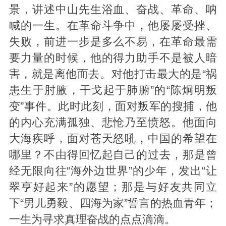
景，讲述中山先生浴血、奋战、革命、呐
喊的一生。在革命斗争中，他屡屡受挫、
失败，前进一步是多么不易，在革命最需
要力量的时候，他的得力助手不是被人暗
害，就是离他而去。对他打击最大的是“祸
患生于肘腋，干戈起于肺腑”的“陈炯明叛
变”事件。此时此刻，面对叛军的搜捕，他
的内心充满孤独、悲怆乃至愤怒。他面向
大海疾呼，面对苍天怒吼，中国的希望在
哪里？不由得回忆起自己的过去，那是曾
经无限向往“海外边世界”的少年，发出“让
翠亨好起来”的愿望；那是与好友共同立
下“男儿勇毅、四海为家”誓言的热血青年；
一生为寻求真理奋战的点点滴滴。