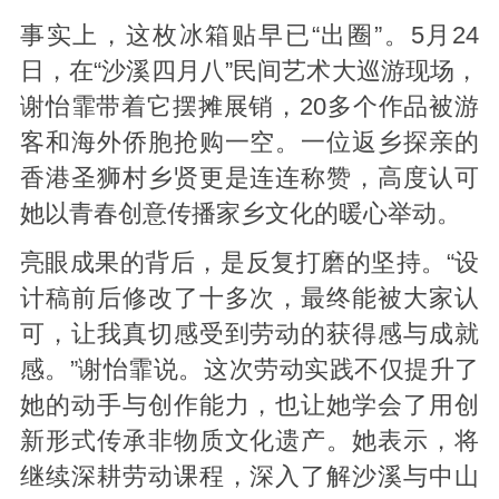
事实上，这枚冰箱贴早已“出圈”。5月24
日，在“沙溪四月八”民间艺术大巡游现场，
谢怡霏带着它摆摊展销，20多个作品被游
客和海外侨胞抢购一空。一位返乡探亲的
香港圣狮村乡贤更是连连称赞，高度认可
她以青春创意传播家乡文化的暖心举动。
亮眼成果的背后，是反复打磨的坚持。“设
计稿前后修改了十多次，最终能被大家认
可，让我真切感受到劳动的获得感与成就
感。”谢怡霏说。这次劳动实践不仅提升了
她的动手与创作能力，也让她学会了用创
新形式传承非物质文化遗产。她表示，将
继续深耕劳动课程，深入了解沙溪与中山