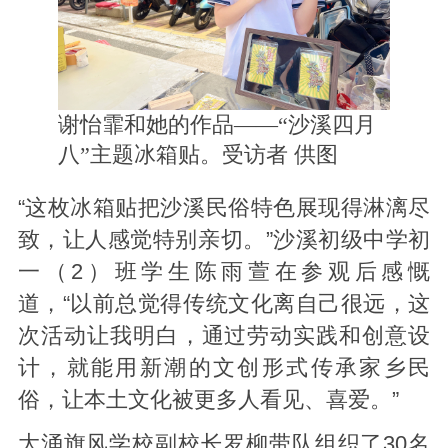
谢怡霏和她的作品——“沙溪四月
八”主题冰箱贴。受访者 供图
“这枚冰箱贴把沙溪民俗特色展现得淋漓尽
致，让人感觉特别亲切。”沙溪初级中学初
一（2）班学生陈雨萱在参观后感慨
道，“以前总觉得传统文化离自己很远，这
次活动让我明白，通过劳动实践和创意设
计，就能用新潮的文创形式传承家乡民
俗，让本土文化被更多人看见、喜爱。”
大涌旗风学校副校长罗柳带队组织了30名