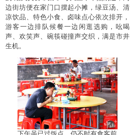
边街坊便在家门口摆起小摊，绿豆汤、清
凉饮品、特色小食、卤味点心依次排开，
游客一边排队候餐一边闲逛选购，吆喝
声、欢笑声、碗筷碰撞声交织，满是市井
生机。
下午虽已过饭点，仍不时有食客前