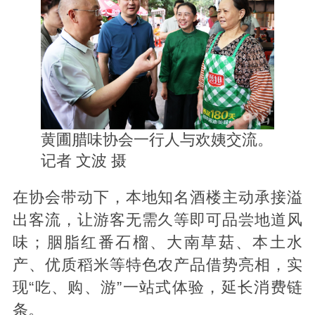
黄圃腊味协会一行人与欢姨交流。
记者
文波 摄
在协会带动下，本地知名酒楼主动承接溢
出客流，让游客无需久等即可品尝地道风
味；胭脂红番石榴、大南草菇、本土水
产、优质稻米等特色农产品借势亮相，实
现“吃、购、游”一站式体验，延长消费链
条。