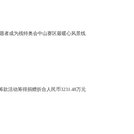
名志愿者成为残特奥会中山赛区最暖心风景线
慈善筹款活动筹得捐赠折合人民币3231.48万元