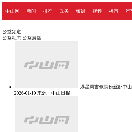
中山网
新闻
推荐
政务
镇街
视频
楼市
汽
公益频道
公益动态
公益展播
港星周吉佩携粉丝赴中山
2026-01-19
来源：中山日报