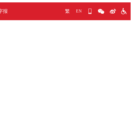
字报
繁
EN