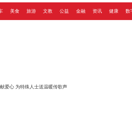
车
美食
旅游
文教
公益
金融
资讯
健康
数
献爱心 为特殊人士送温暖传歌声