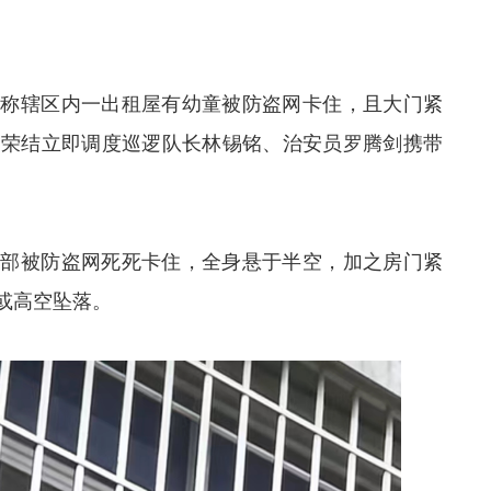
，称辖区内一出租屋有幼童被防盗网卡住，且大门紧
黄荣结立即调度巡逻队长林锡铭、治安员罗腾剑携带
颈部被防盗网死死卡住，全身悬于半空，加之房门紧
或高空坠落。