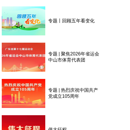
专题丨回顾五年看变化
专题 | 聚焦2026年省运会
中山市体育代表团
专题 | 热烈庆祝中国共产
党成立105周年
伟大征程