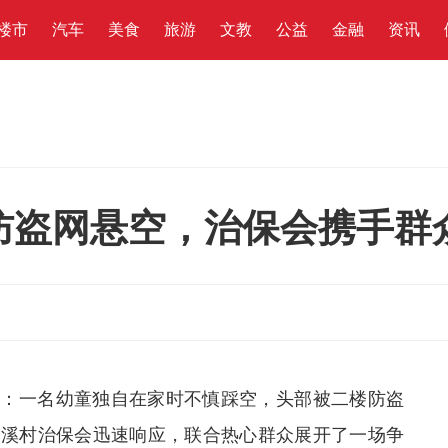
楼市
汽车
美食
旅游
文教
公益
金融
资讯
防盗网悬空，治保会携手群
幕：一名幼童独自在家时不慎踩空，头部被二楼防盗
沙溪村治保会迅速响应，联合热心群众展开了一场争