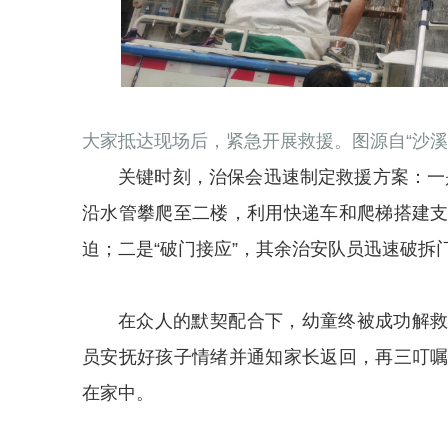
大家抵达现场后，紧急开展救援。图源自“沙溪
关键时刻，治保会迅速制定救援方案：一是
沿水管攀爬至二楼，利用快递车和爬梯搭建
迫；二是“破门接应”，其余治安队员迅速破拆
在众人的默契配合下，幼童终被成功解
员安抚好孩子情绪并通知家长返回，再三叮
在家中。