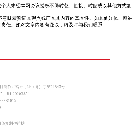
站或个人未经本网协议授权不得转载、链接、转贴或以其他方式复
，并不意味着赞同其观点或证实其内容的真实性。如其他媒体、网站
究责任。如对文章内容有疑议，请及时与我们联系。
目制作经营许可证（粤）字第01845号
75
、
B1-20203854
8881015
6
司负责制作维护