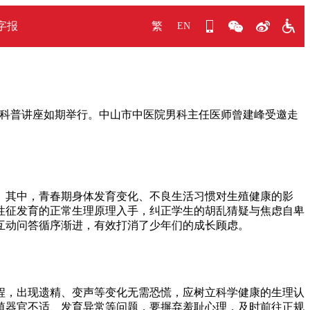
字报
繁
EN
科普讲座如期举行。中山市中医院男科主任医师曾建峰受邀走
。其中，青春期身体发育变化、不良生活习惯对生殖健康的影
性征发育的正常生理原理入手，纠正学生的胡乱猜疑与焦虑自卑
互动问答循序渐进，有效打消了少年们的成长顾虑。
程，出现遗精、变声等变化无需恐慌，应树立科学健康的生理认
殖器官不适、发育异常等问题，要摒弃羞耻心理，及时前往正规