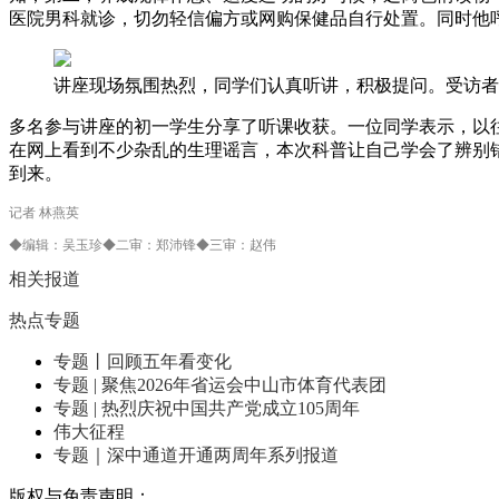
医院男科就诊，切勿轻信偏方或网购保健品自行处置。同时他
讲座现场氛围热烈，同学们认真听讲，积极提问。受访者
多名参与讲座的初一学生分享了听课收获。一位同学表示，以
在网上看到不少杂乱的生理谣言，本次科普让自己学会了辨别
到来。
记者 林燕英
◆编辑：吴玉珍◆二审：郑沛锋◆三审：赵伟
相关报道
热点专题
专题丨回顾五年看变化
专题 | 聚焦2026年省运会中山市体育代表团
专题 | 热烈庆祝中国共产党成立105周年
伟大征程
专题｜深中通道开通两周年系列报道
版权与免责声明：