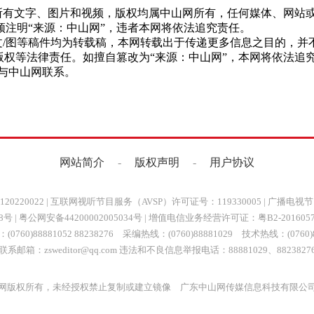
网”的所有文字、图片和视频，版权均属中山网所有，任何媒体、网
注明“来源：中山网”，违者本网将依法追究责任。
网”的文/图等稿件均为转载稿，本网转载出于传递更多信息之目的
版权等法律责任。如擅自篡改为“来源：中山网”，本网将依法追
与中山网联系。
网站简介
-
版权声明
-
用户协议
0220022
|
互联网视听节目服务（AVSP）许可证号：119330005
|
广播电视节
88号
|
粤公网安备44200002005034号
| 增值电信业务经营许可证：
粤B2-201605
0760)88881052 88238276 采编热线：(0760)88881029 技术热线：(0760)8
联系邮箱：zsweditor@qq.com 违法和不良信息举报电话：88881029、8823827
网版权所有，未经授权禁止复制或建立镜像 广东中山网传媒信息科技有限公