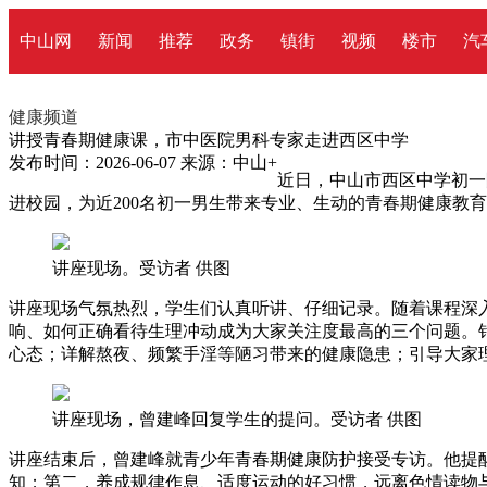
中山网
新闻
推荐
政务
镇街
视频
楼市
汽
健康频道
讲授青春期健康课，市中医院男科专家走进西区中学
发布时间：2026-06-07
来源：中山+
近日，中山市西区中学初一
进校园，为近200名初一男生带来专业、生动的青春期健康教
讲座现场。受访者 供图
讲座现场气氛热烈，学生们认真听讲、仔细记录。随着课程深
响、如何正确看待生理冲动成为大家关注度最高的三个问题。
心态；详解熬夜、频繁手淫等陋习带来的健康隐患；引导大家
讲座现场，曾建峰回复学生的提问。受访者 供图
讲座结束后，曾建峰就青少年青春期健康防护接受专访。他提
知；第二，养成规律作息、适度运动的好习惯，远离色情读物