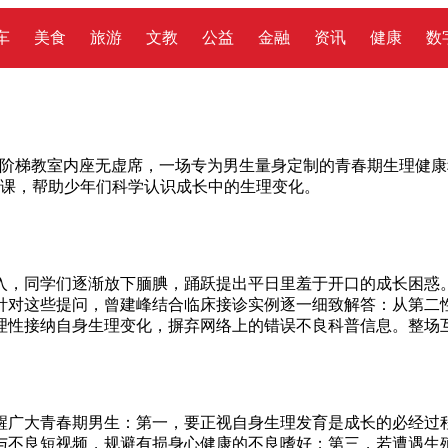
车
美食
旅游
文教
公益
金融
资讯
健康
数
阶梯教室内座无虚席，一场专为男生量身定制的青春期生理健康
育课，帮助少年们科学认识成长中的生理变化。
入，同学们逐渐放下腼腆，踊跃提出平日里羞于开口的成长困惑
针对这些提问，曾建峰结合临床接诊实例逐一细致解答：从第二
理性接纳自身生理变化，摒弃网络上的错误不良科普信息。整场
醒广大青春期男生：第一，要正视自身生理发育是成长的必经过
与不良短视频，规避有损身心健康的不良嗜好；第三，若遭遇生