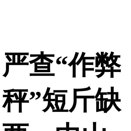
严查“作弊
秤”短斤缺