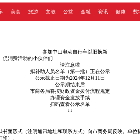
车
美食
旅游
文教
公益
金融
资讯
健康
数
参加中山电动自行车以旧换新
促消费活动的小伙伴们
请注意啦
拟补助人员名单（第一批）正在公示
公示截止日期为2024年12月11日
公示期结束后
市商务局将按财政资金拨付流程规定
办理资金发放手续
扫码查看公示名单
↓↓
以书面形式（注明通讯地址和联系方式）向市商务局反映。单位
打印）。