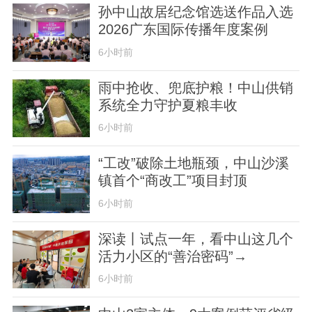
孙中山故居纪念馆选送作品入选
2026广东国际传播年度案例
6小时前
雨中抢收、兜底护粮！中山供销
系统全力守护夏粮丰收
6小时前
“工改”破除土地瓶颈，中山沙溪
镇首个“商改工”项目封顶
6小时前
深读丨试点一年，看中山这几个
活力小区的“善治密码”→
6小时前