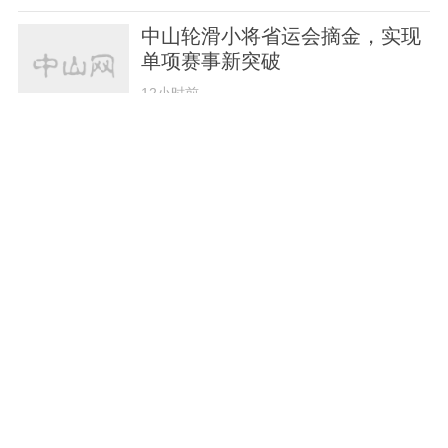
中山轮滑小将省运会摘金，实现
单项赛事新突破
12小时前
“荧光”点亮岐江夜，近千名市民
徒步迎“全民健身日”
12小时前
方言金曲醉人心！“玩唱孙文西·方言正当潮”展
演活动火热上演
12小时前