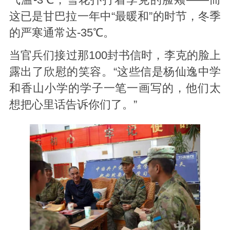
气温-3℃，雪花扑打着李克的脸颊——而
这已是甘巴拉一年中“最暖和”的时节，冬季
的严寒通常达-35℃。
当官兵们接过那100封书信时，李克的脸上
露出了欣慰的笑容。“这些信是杨仙逸中学
和香山小学的学子一笔一画写的，他们太
想把心里话告诉你们了。”