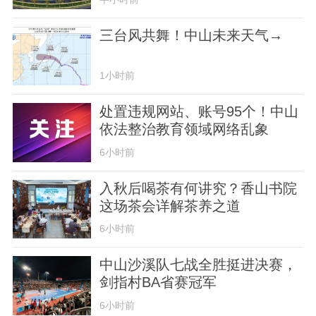
三台风共舞！中山未来天气→
1小时前
处置违规网站、账号95个！中山
依法整治教育领域网络乱象
6小时前
入秋后喝茶有何讲究？香山书院
这场茶会详解茶养之道
6小时前
中山沙溪队七战全胜挺进决赛，
剑指村BA省赛冠军
6小时前