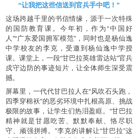
“让我把这些信送到官兵手中吧！”
这场跨越千里的书信情缘，源于一次特殊
的国防教育课。今年初，作为“中国好
人”“广东爱国拥军模范”，同时也是杨仙逸
中学校友的李克，受邀到杨仙逸中学授
课。课堂上，一段“甘巴拉英雄雷达站”官兵
戍守边防的事迹短片，让全体师生深受震
撼。
屏幕里，一代代甘巴拉人在“风吹石头跑，
四季穿棉袄”的恶劣环境中扎根高原、挑战
极限的故事，让学生们热泪盈眶。“甘巴拉
精神就是甘愿吃苦、默默奉献、恪尽职
守、顽强拼搏。”李克的讲解让“甘巴拉”这