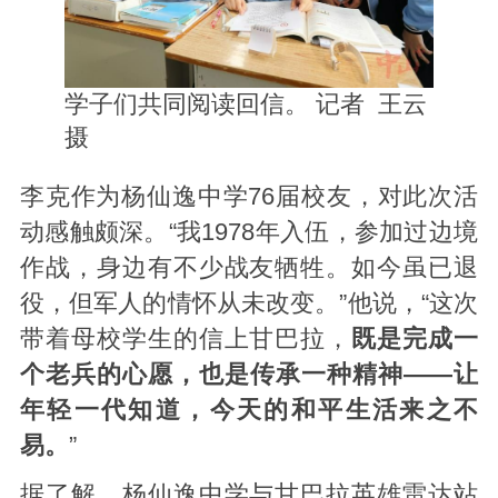
学子们共同阅读回信。 记者 王云
摄
李克作为杨仙逸中学76届校友，对此次活
动感触颇深。“我1978年入伍，参加过边境
作战，身边有不少战友牺牲。如今虽已退
役，但军人的情怀从未改变。”他说，“这次
带着母校学生的信上甘巴拉，
既是完成一
个老兵的心愿，也是传承一种精神——让
年轻一代知道，今天的和平生活来之不
易。
”
据了解，杨仙逸中学与甘巴拉英雄雷达站