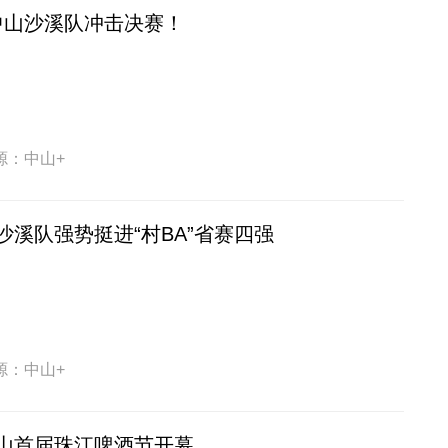
！中山沙溪队冲击决赛！
源：中山+
沙溪队强势挺进“村BA”省赛四强
源：中山+
山首届珠江啤酒节开幕