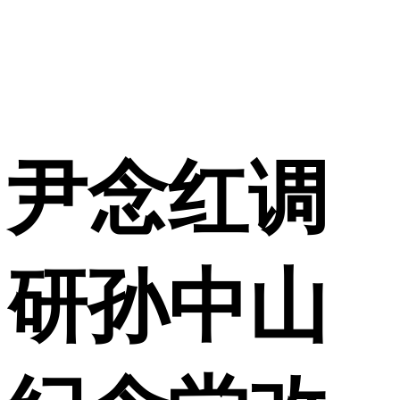
尹念红调
研孙中山