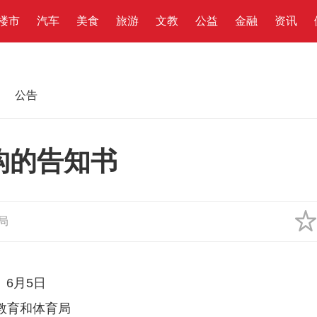
楼市
汽车
美食
旅游
文教
公益
金融
资讯
公告
构的告知书
局
6月5日
教育和体育局