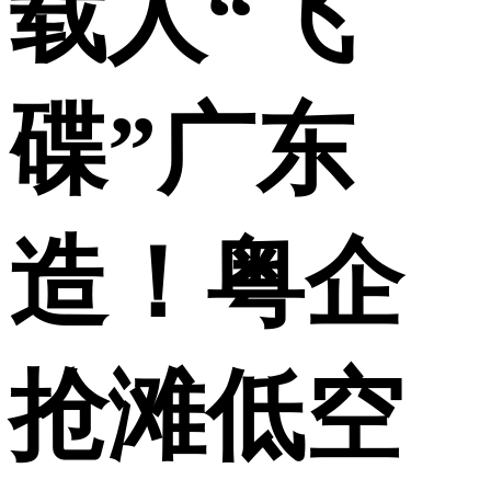
载人“飞
碟”广东
造！粤企
抢滩低空