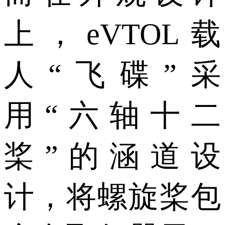
上，eVTOL载
人“飞碟”采
用“六轴十二
桨”的涵道设
计，将螺旋桨包