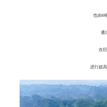
也由6
通
在
进行超