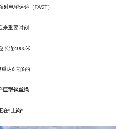
面射电望远镜（FAST）
迎来重要时刻：
总长近4000米
根重达6吨多的
产巨型钢丝绳
正在“上岗”