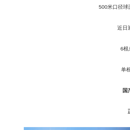
500米口径球
近日
6根
单
国