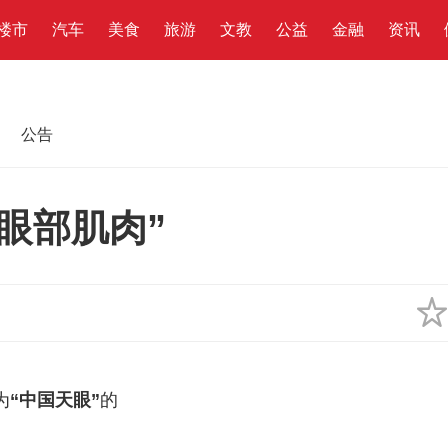
楼市
汽车
美食
旅游
文教
公益
金融
资讯
公告
眼部肌肉”
为
“中国天眼”
的