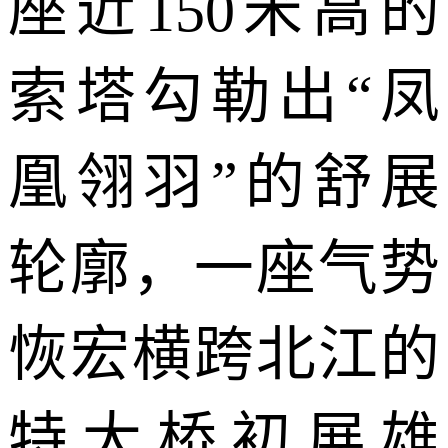
座近
150
米高的
索塔勾勒出“凤
凰翎羽”的舒展
轮廓，一座气势
恢宏横跨北江的
特大桥初展雄