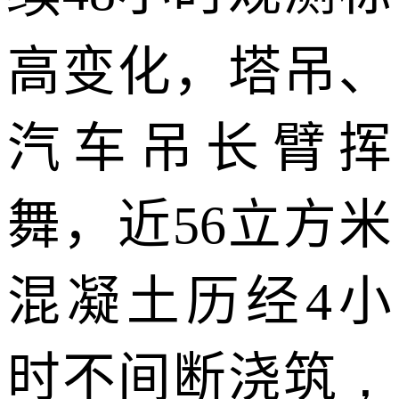
高变化，塔吊、
汽车吊长臂挥
舞，近
56
立方米
混凝土历经
4
小
时不间断
浇筑
，