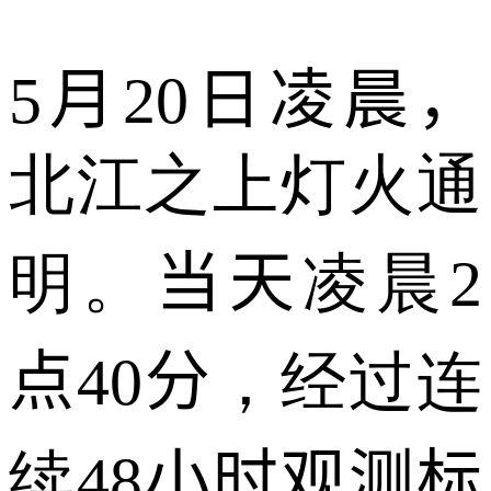
5
月
20
日凌晨
，
北江之上灯火通
明。
当天
凌晨
2
点
40
分
，经过连
续48
小时观测标