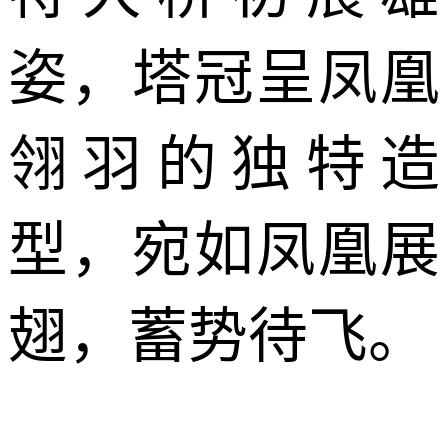
姿，塔冠呈凤凰
翎羽的独特造
型，宛如凤凰展
翅，蓄势待飞。