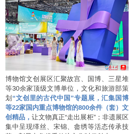
博物馆文创展区汇聚故宫、国博、三星堆
等30余家顶级文博单位，文化和旅游部策
划
“文创里的古代中国”专题展，汇集国博
等22家国内重点博物馆的800余件（套）文
创精品，
让文物真正“走出展柜”；非遗展区
集中呈现缂丝、宋锦、畲绣等活态传承技