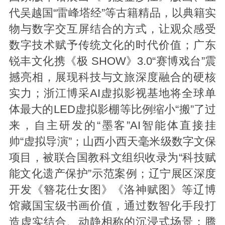
代吴越国“雷峰塔经”等古籍精品，以典籍实
物与数字交互屏结合的方式，让观众感受
数字技术赋予传统文化的时代价值；广东
锐丰文化携《极 SHOW》3.0“赛博戏台”震
撼亮相，展现科技与文旅深度融合的硬核
实力；浙江博采AI虚拟影视基地将全球单
体最大的LED虚拟影棚等比例缩小“搬”了过
来，自主研发的“墨客”AI智能体直接挂
帅“虚拟导演”；山西小西天毫米级数字文保
项目，被联合国教科文组织收录为“科技赋
能文化遗产保护”示范案例；辽宁展区深度
开发《簪花仕女图》《洛神赋图》等辽博
馆藏国宝级书画价值，通过数智化手段打
造虚实结合、动静相称的沉浸式场景；腾