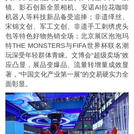
镜、影石创新全景相机、安诺AI拉花咖啡
机器人等科技新品备受追捧；非遗缂丝、
宋锦文创、军工文创、非遗手工刺绣虎头
包等特色好物热销全场；北京展区泡泡玛
特THE MONSTERS与FIFA世界杯联名潮
玩深受年轻群体青睐。文博会“超级卖场”效
应凸显，展品变爆品、流量转增量成效显
著，“中国文化产业第一展”的交易硬实力全
面彰显。